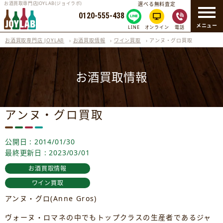
お酒買取専門店JOYLAB(ジョイラボ)
選べる無料査定
0120-555-438
メニュー
LINE
オンライン
電話
お酒買取専門店 JOYLAB
›
お酒買取情報
›
ワイン買取
›
アンヌ・グロ買取
お酒買取情報
アンヌ・グロ買取
公開日 : 2014/01/30
最終更新日 : 2023/03/01
お酒買取情報
ワイン買取
アンヌ・グロ(Anne Gros)
ヴォーヌ・ロマネの中でもトップクラスの生産者であるジャ