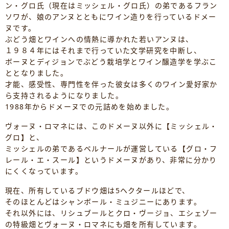
ン・グロ氏（現在はミッシェル・グロ氏）の弟であるフラン
ソワが、娘のアンヌとともにワイン造りを行っているドメー
ヌです。
ぶどう畑とワインへの情熱に導かれた若いアンヌは、
１９８４年にはそれまで行っていた文学研究を中断し、
ボーヌとディジョンでぶどう栽培学とワイン醸造学を学ぶこ
ととなりました。
才能、感受性、専門性を伴った彼女は多くのワイン愛好家か
ら支持されるようになりました。
1988年からドメーヌでの元詰めを始めました。
ヴォーヌ・ロマネには、このドメーヌ以外に【ミッシェル・
グロ】と、
ミッシェルの弟であるベルナールが運営している【グロ・フ
レール・エ・スール】というドメーヌがあり、非常に分かり
にくくなっています。
現在、所有しているブドウ畑は5ヘクタールほどで、
そのほとんどはシャンボール・ミュジニーにあります。
それ以外には、リシュブールとクロ・ヴージョ、エシェゾー
の特級畑とヴォーヌ・ロマネにも畑を所有しています。