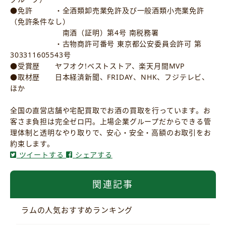
●免許 ・全酒類卸売業免許及び一般酒類小売業免許
（免許条件なし）
南酒（証明）第4号 南税務署
・古物商許可番号 東京都公安委員会許可 第
303311605543号
●受賞歴 ヤフオク!ベストストア、楽天月間MVP
●取材歴 日本経済新聞、FRIDAY、NHK、フジテレビ、
ほか
全国の直営店舗や宅配買取でお酒の買取を行っています。お
客さま負担は完全ゼロ円。上場企業グループだからできる管
理体制と透明なやり取りで、安心・安全・高額のお取引をお
約束します。
ツイートする
シェアする
関連記事
ラムの人気おすすめランキング