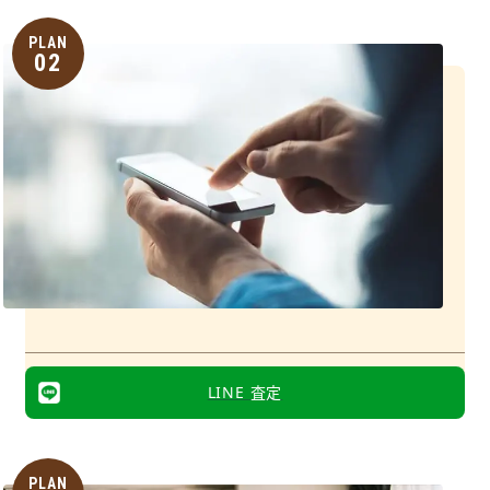
PLAN
02
LINE 査定
PLAN