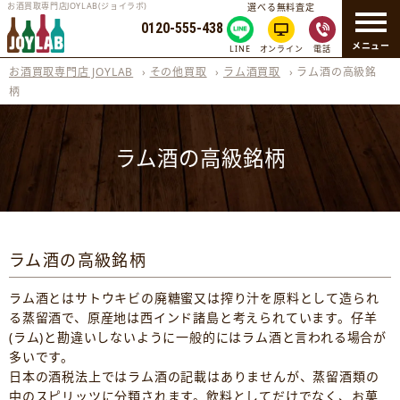
お酒買取専門店JOYLAB(ジョイラボ)
選べる無料査定
0120-555-438
メニュー
LINE
オンライン
電話
お酒買取専門店 JOYLAB
›
その他買取
›
ラム酒買取
›
ラム酒の高級銘
柄
ラム酒の高級銘柄
ラム酒の高級銘柄
ラム酒とはサトウキビの廃糖蜜又は搾り汁を原料として造られ
る蒸留酒で、原産地は西インド諸島と考えられています。仔羊
(ラム)と勘違いしないように一般的にはラム酒と言われる場合が
多いです。
日本の酒税法上ではラム酒の記載はありませんが、蒸留酒類の
中のスピリッツに分類されます。飲料としてだけでなく、お菓