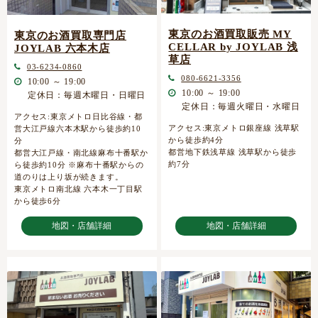
東京のお酒買取販売 MY
東京のお酒買取専門店
CELLAR by JOYLAB 浅
JOYLAB 六本木店
草店
03-6234-0860
080-6621-3356
10:00 ～ 19:00
10:00 ～ 19:00
定休日：毎週木曜日・日曜日
定休日：毎週火曜日・水曜日
アクセス:東京メトロ日比谷線・都
アクセス:東京メトロ銀座線 浅草駅
営大江戸線六本木駅から徒歩約10
から徒歩約4分
分
都営地下鉄浅草線 浅草駅から徒歩
都営大江戸線・南北線麻布十番駅か
約7分
ら徒歩約10分 ※麻布十番駅からの
道のりは上り坂が続きます。
東京メトロ南北線 六本木一丁目駅
から徒歩6分
地図・店舗詳細
地図・店舗詳細