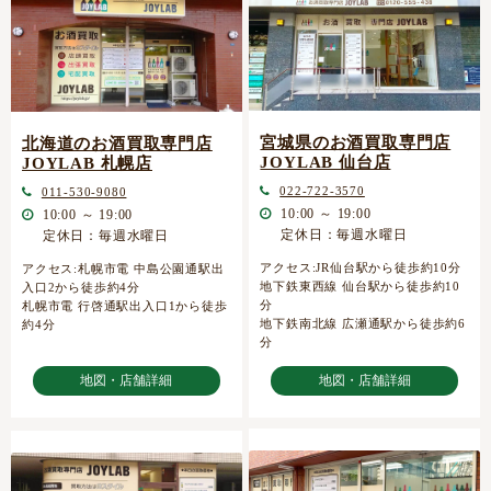
宮城県のお酒買取専門店
北海道のお酒買取専門店
JOYLAB 仙台店
JOYLAB 札幌店
022-722-3570
011-530-9080
10:00 ～ 19:00
10:00 ～ 19:00
定休日：毎週水曜日
定休日：毎週水曜日
アクセス:JR仙台駅から徒歩約10分
アクセス:札幌市電 中島公園通駅出
地下鉄東西線 仙台駅から徒歩約10
入口2から徒歩約4分
分
札幌市電 行啓通駅出入口1から徒歩
地下鉄南北線 広瀬通駅から徒歩約6
約4分
分
地図・店舗詳細
地図・店舗詳細