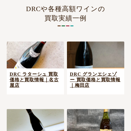
DRCや各種高額ワインの
買取実績一例
DRC ラターシュ 買取
DRC グランエシェゾ
価格と買取情報｜名古
ー 買取価格と買取情報
屋店
｜梅田店