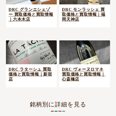
DRC グランエシェゾ
DRC モンラッシェ 買
ー 買取価格と買取情報
取価格と買取情報｜福
｜六本木店
岡天神店
DRC ラターシュ 買取
DRC ヴォーヌロマネ
価格と買取情報｜新宿
買取価格と買取情報｜
店
心斎橋店
銘柄別に詳細を見る