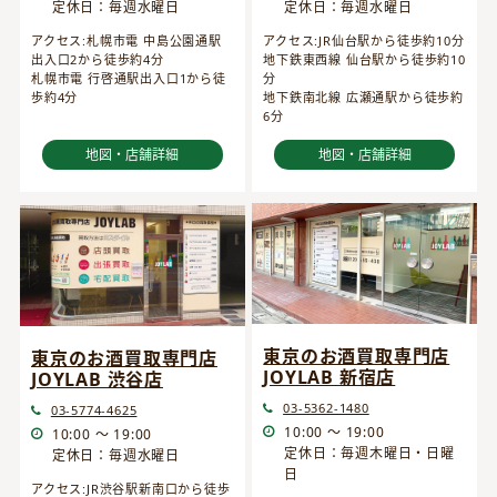
定休日：毎週水曜日
定休日：毎週水曜日
アクセス:JR仙台駅から徒歩約10分
アクセス:札幌市電 中島公園通駅
地下鉄東西線 仙台駅から徒歩約10
出入口2から徒歩約4分
分
札幌市電 行啓通駅出入口1から徒
地下鉄南北線 広瀬通駅から徒歩約
歩約4分
6分
地図・店舗詳細
地図・店舗詳細
東京のお酒買取専門店
東京のお酒買取専門店
JOYLAB 新宿店
JOYLAB 渋谷店
03-5362-1480
03-5774-4625
10:00 ～ 19:00
10:00 ～ 19:00
定休日：毎週木曜日・日曜
定休日：毎週水曜日
日
アクセス:JR渋谷駅新南口から徒歩