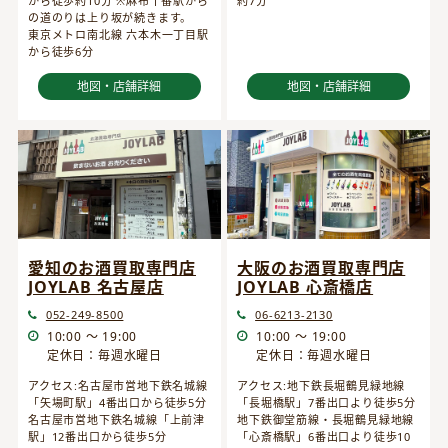
から徒歩約10分 ※麻布十番駅から
約7分
の道のりは上り坂が続きます。
東京メトロ南北線 六本木一丁目駅
から徒歩6分
地図・店舗詳細
地図・店舗詳細
愛知のお酒買取専門店
大阪のお酒買取専門店
JOYLAB 名古屋店
JOYLAB 心斎橋店
052-249-8500
06-6213-2130
10:00 ～ 19:00
10:00 ～ 19:00
定休日：毎週水曜日
定休日：毎週水曜日
アクセス:名古屋市営地下鉄名城線
アクセス:地下鉄長堀鶴見緑地線
「矢場町駅」4番出口から徒歩5分
「長堀橋駅」7番出口より徒歩5分
名古屋市営地下鉄名城線「上前津
地下鉄御堂筋線・長堀鶴見緑地線
駅」12番出口から徒歩5分
「心斎橋駅」6番出口より徒歩10