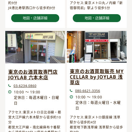
約9分
アクセス:東京メトロ丸ノ内線「新
JR恵比寿駅西口から徒歩約9分
宿御苑前」駅より徒歩5分
地図・店舗詳細
地図・店舗詳細
東京のお酒買取販売 MY
東京のお酒買取専門店
CELLAR by JOYLAB 浅
JOYLAB 六本木店
草店
03-6234-0860
080-6621-3356
10:00 ～ 19:00
10:00 ～ 19:00
定休日：毎週木曜日・日曜
定休日：毎週火曜日・水曜
日
日
アクセス:東京メトロ日比谷線・都
営大江戸線六本木駅から徒歩約10
アクセス:東京メトロ銀座線 浅草
分
駅から徒歩約4分
都営大江戸線・南北線麻布十番駅
都営地下鉄浅草線 浅草駅から徒歩