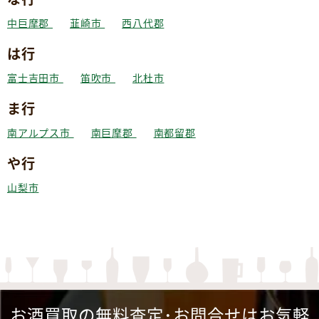
中巨摩郡
韮崎市
西八代郡
は行
富士吉田市
笛吹市
北杜市
ま行
南アルプス市
南巨摩郡
南都留郡
や行
山梨市
お酒買取の無料査定･お問合せはお気軽