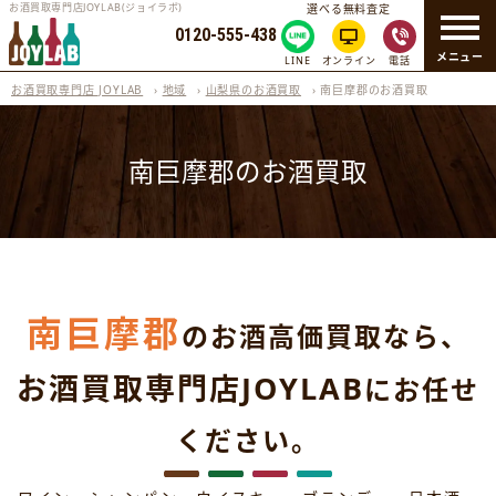
お酒買取専門店JOYLAB(ジョイラボ)
選べる無料査定
0120-555-438
メニュー
LINE
オンライン
電話
お酒買取専門店 JOYLAB
›
地域
›
山梨県のお酒買取
›
南巨摩郡のお酒買取
南巨摩郡のお酒買取
南巨摩郡
のお酒高価買取なら、
お酒買取専門店JOYLAB
にお任せ
ください。