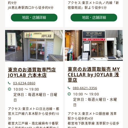
約9分
アクセス:東京メトロ丸ノ内線「新
JR恵比寿駅西口から徒歩約9分
宿御苑前」駅より徒歩5分
地図・店舗詳細
地図・店舗詳細
東京のお酒買取販売 MY
東京のお酒買取専門店
CELLAR by JOYLAB 浅
JOYLAB 六本木店
草店
03-6234-0860
080-6621-3356
10:00 ～ 19:00
10:00 ～ 19:00
定休日：毎週木曜日・日曜
定休日：毎週火曜日・水曜
日
日
アクセス:東京メトロ日比谷線・都
営大江戸線六本木駅から徒歩約10
アクセス:東京メトロ銀座線 浅草
分
駅から徒歩約4分
都営大江戸線・南北線麻布十番駅
都営地下鉄浅草線 浅草駅から徒歩