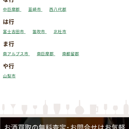
中巨摩郡
韮崎市
西八代郡
は行
富士吉田市
笛吹市
北杜市
ま行
南アルプス市
南巨摩郡
南都留郡
や行
山梨市
お酒買取の無料査定･お問合せはお気軽