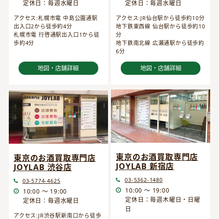
定休日：毎週水曜日
定休日：毎週水曜日
アクセス:JR仙台駅から徒歩約10分
アクセス:札幌市電 中島公園通駅
地下鉄東西線 仙台駅から徒歩約10
出入口2から徒歩約4分
分
札幌市電 行啓通駅出入口1から徒
地下鉄南北線 広瀬通駅から徒歩約
歩約4分
6分
地図・店舗詳細
地図・店舗詳細
東京のお酒買取専門店
東京のお酒買取専門店
JOYLAB 新宿店
JOYLAB 渋谷店
03-5362-1480
03-5774-4625
10:00 ～ 19:00
10:00 ～ 19:00
定休日：毎週木曜日・日曜
定休日：毎週水曜日
日
アクセス:JR渋谷駅新南口から徒歩