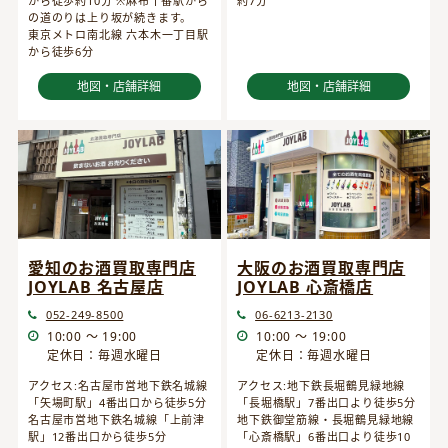
から徒歩約10分 ※麻布十番駅から
約7分
の道のりは上り坂が続きます。
東京メトロ南北線 六本木一丁目駅
から徒歩6分
地図・店舗詳細
地図・店舗詳細
愛知のお酒買取専門店
大阪のお酒買取専門店
JOYLAB 名古屋店
JOYLAB 心斎橋店
052-249-8500
06-6213-2130
10:00 ～ 19:00
10:00 ～ 19:00
定休日：毎週水曜日
定休日：毎週水曜日
アクセス:名古屋市営地下鉄名城線
アクセス:地下鉄長堀鶴見緑地線
「矢場町駅」4番出口から徒歩5分
「長堀橋駅」7番出口より徒歩5分
名古屋市営地下鉄名城線「上前津
地下鉄御堂筋線・長堀鶴見緑地線
駅」12番出口から徒歩5分
「心斎橋駅」6番出口より徒歩10