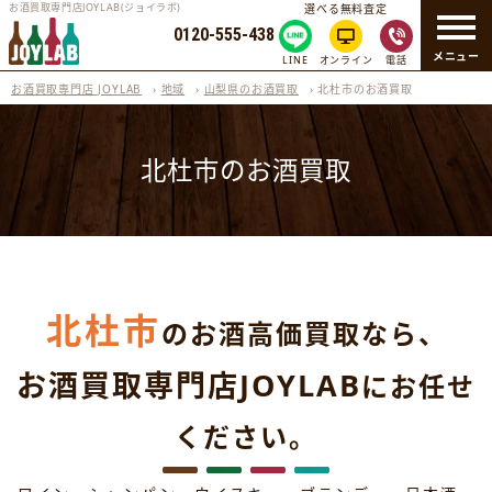
お酒買取専門店JOYLAB(ジョイラボ)
選べる無料査定
0120-555-438
メニュー
LINE
オンライン
電話
お酒買取専門店 JOYLAB
›
地域
›
山梨県のお酒買取
›
北杜市のお酒買取
北杜市のお酒買取
北杜市
のお酒高価買取なら、
お酒買取専門店JOYLAB
にお任せ
ください。