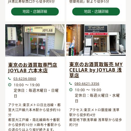
JR恵比寿駅西口から徒歩約9分
宿御苑前」駅より徒歩5分
地図・店舗詳細
地図・店舗詳細
東京のお酒買取販売 MY
東京のお酒買取専門店
CELLAR by JOYLAB 浅
JOYLAB 六本木店
草店
03-6234-0860
080-6621-3356
10:00 ～ 19:00
10:00 ～ 19:00
定休日：毎週木曜日・日曜
定休日：毎週火曜日・水曜
日
日
アクセス:東京メトロ日比谷線・都
営大江戸線六本木駅から徒歩約10
アクセス:東京メトロ銀座線 浅草
分
駅から徒歩約4分
都営大江戸線・南北線麻布十番駅
都営地下鉄浅草線 浅草駅から徒歩
から徒歩約10分 ※麻布十番駅から
約7分
の道のりは上り坂が続きます。