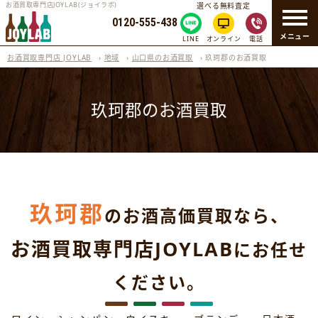
お酒買取専門店JOYLAB(ジョイラボ)
選べる無料査定
0120-555-438
メニュー
LINE
オンライン
電話
お酒買取専門店 JOYLAB
›
地域
›
山口県のお酒買取
›
玖珂郡のお酒買取
玖珂郡のお酒買取
玖珂郡
のお酒高価買取なら、
お酒買取専門店JOYLAB
にお任せ
ください。