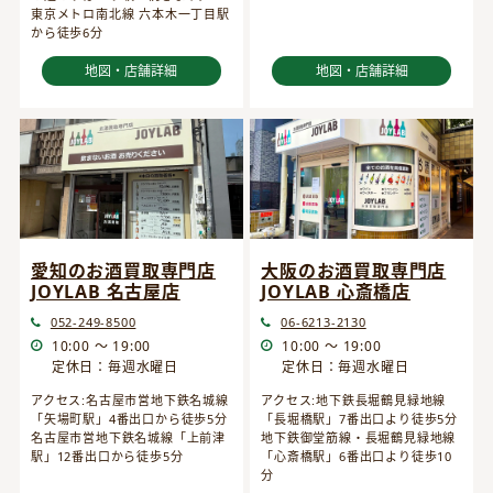
東京メトロ南北線 六本木一丁目駅
から徒歩6分
地図・店舗詳細
地図・店舗詳細
愛知のお酒買取専門店
大阪のお酒買取専門店
JOYLAB 名古屋店
JOYLAB 心斎橋店
052-249-8500
06-6213-2130
10:00 ～ 19:00
10:00 ～ 19:00
定休日：毎週水曜日
定休日：毎週水曜日
アクセス:名古屋市営地下鉄名城線
アクセス:地下鉄長堀鶴見緑地線
「矢場町駅」4番出口から徒歩5分
「長堀橋駅」7番出口より徒歩5分
名古屋市営地下鉄名城線「上前津
地下鉄御堂筋線・長堀鶴見緑地線
駅」12番出口から徒歩5分
「心斎橋駅」6番出口より徒歩10
分