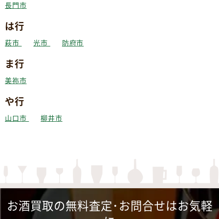
長門市
は行
萩市
光市
防府市
ま行
美祢市
や行
山口市
柳井市
お酒買取の無料査定･お問合せはお気軽