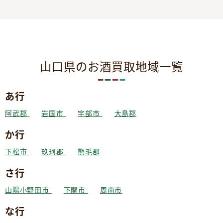
山口県のお酒買取地域一覧
あ行
阿武郡
岩国市
宇部市
大島郡
か行
下松市
玖珂郡
熊毛郡
さ行
山陽小野田市
下関市
周南市
な行