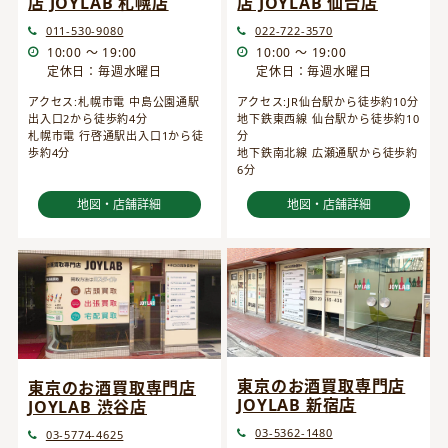
店 JOYLAB 仙台店
店 JOYLAB 札幌店
022-722-3570
011-530-9080
10:00 ～ 19:00
10:00 ～ 19:00
定休日：毎週水曜日
定休日：毎週水曜日
アクセス:JR仙台駅から徒歩約10分
アクセス:札幌市電 中島公園通駅
地下鉄東西線 仙台駅から徒歩約10
出入口2から徒歩約4分
分
札幌市電 行啓通駅出入口1から徒
地下鉄南北線 広瀬通駅から徒歩約
歩約4分
6分
地図・店舗詳細
地図・店舗詳細
東京のお酒買取専門店
東京のお酒買取専門店
JOYLAB 新宿店
JOYLAB 渋谷店
03-5362-1480
03-5774-4625