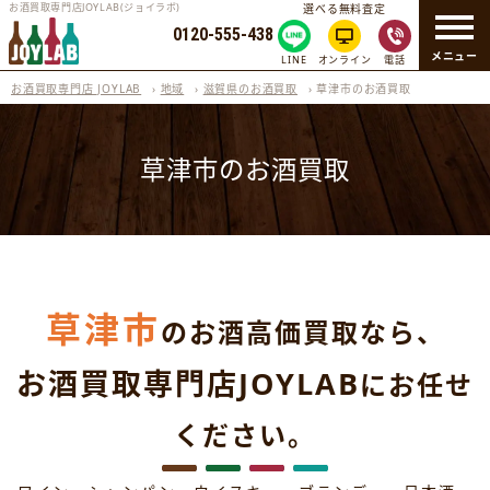
お酒買取専門店JOYLAB(ジョイラボ)
選べる無料査定
0120-555-438
メニュー
LINE
オンライン
電話
お酒買取専門店 JOYLAB
›
地域
›
滋賀県のお酒買取
›
草津市のお酒買取
草津市のお酒買取
草津市
のお酒高価買取なら、
お酒買取専門店JOYLAB
にお任せ
ください。