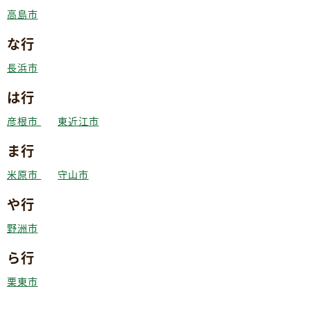
高島市
な行
長浜市
は行
彦根市
東近江市
ま行
米原市
守山市
や行
野洲市
ら行
栗東市