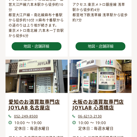
営大江戸線六本木駅から徒歩約10
アクセス:東京メトロ銀座線 浅草
分
駅から徒歩約4分
都営大江戸線・南北線麻布十番駅
都営地下鉄浅草線 浅草駅から徒歩
から徒歩約10分 ※麻布十番駅から
約7分
の道のりは上り坂が続きます。
東京メトロ南北線 六本木一丁目駅
から徒歩6分
地図・店舗詳細
地図・店舗詳細
愛知のお酒買取専門店
大阪のお酒買取専門店
JOYLAB 名古屋店
JOYLAB 心斎橋店
052-249-8500
06-6213-2130
10:00 ～ 19:00
10:00 ～ 19:00
定休日：毎週水曜日
定休日：毎週水曜日