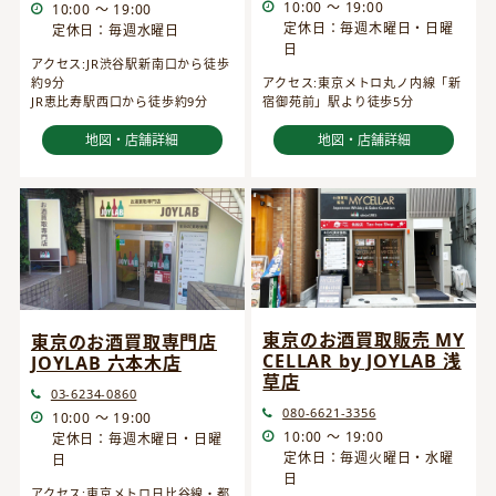
10:00 ～ 19:00
10:00 ～ 19:00
定休日：毎週木曜日・日曜
定休日：毎週水曜日
日
アクセス:JR渋谷駅新南口から徒歩
約9分
アクセス:東京メトロ丸ノ内線「新
JR恵比寿駅西口から徒歩約9分
宿御苑前」駅より徒歩5分
地図・店舗詳細
地図・店舗詳細
東京のお酒買取販売 MY
東京のお酒買取専門店
CELLAR by JOYLAB 浅
JOYLAB 六本木店
草店
03-6234-0860
080-6621-3356
10:00 ～ 19:00
10:00 ～ 19:00
定休日：毎週木曜日・日曜
定休日：毎週火曜日・水曜
日
日
アクセス:東京メトロ日比谷線・都