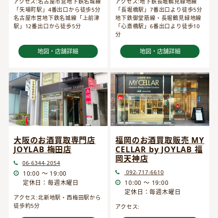
アクセス:名古屋市営地下鉄名城線
アクセス:地下鉄長堀鶴見緑地線
「矢場町駅」4番出口から徒歩5分
「長堀橋駅」7番出口より徒歩5分
名古屋市営地下鉄名城線「上前津
地下鉄御堂筋線・長堀鶴見緑地線
駅」12番出口から徒歩5分
「心斎橋駅」6番出口より徒歩10
分
地図・店舗詳細
地図・店舗詳細
大阪のお酒買取専門店
福岡のお酒買取販売 MY
JOYLAB 梅田店
CELLAR by JOYLAB 福
岡天神店
06-6344-2054
092-717-6610
10:00 ～ 19:00
定休日：毎週木曜日
10:00 ～ 19:00
定休日：毎週木曜日
アクセス:北新地駅・西梅田駅から
徒歩約5分
アクセス: