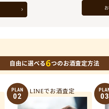
お
ト
6
自由に選べる
つのお酒査定方法
PLAN
LINEでお酒査定
PLA
02
0