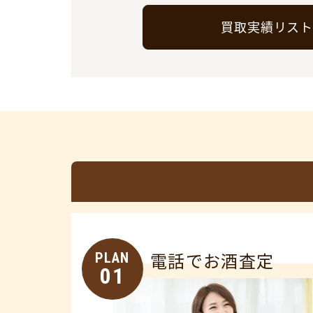
買取実績リス
PLAN
電話でお酒査定
01