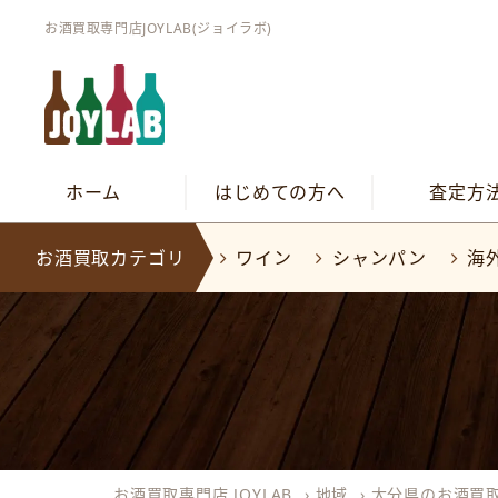
お酒買取専門店JOYLAB(ジョイラボ)
ホーム
はじめての方へ
査定方
お酒買取カテゴリ
ワイン
シャンパン
海
お酒買取専門店 JOYLAB
›
地域
›
大分県のお酒買