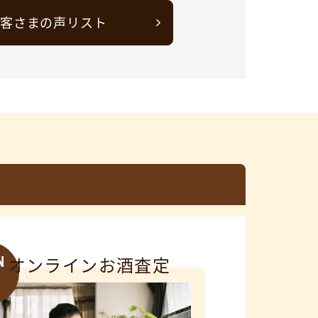
客さまの声リスト
N
オンラインお酒査定
3