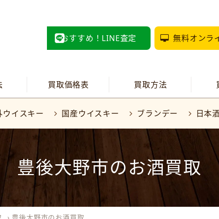
おすすめ！LINE査定
無料オンラ
法
買取価格表
買取方法
外ウイスキー
国産ウイスキー
ブランデー
日本
豊後大野市のお酒買取
取
›
豊後大野市のお酒買取