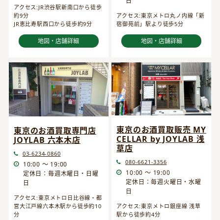
日
アクセス:JR渋谷駅新南口から徒歩
約9分
アクセス:東京メトロ丸ノ内線「新
JR恵比寿駅西口から徒歩約9分
宿御苑前」駅より徒歩5分
地図・店舗詳細
地図・店舗詳細
東京のお酒買取販売 MY
東京のお酒買取専門店
CELLAR by JOYLAB 浅
JOYLAB 六本木店
草店
03-6234-0860
080-6621-3356
10:00 ～ 19:00
10:00 ～ 19:00
定休日：毎週木曜日・日曜
定休日：毎週火曜日・水曜
日
日
アクセス:東京メトロ日比谷線・都
営大江戸線六本木駅から徒歩約10
アクセス:東京メトロ銀座線 浅草
分
駅から徒歩約4分