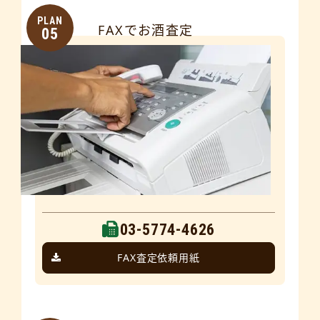
PLAN
FAXでお酒査定
05
03-5774-4626
FAX査定依頼用紙