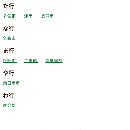
た行
多気郡
津市
鳥羽市
な行
名張市
ま行
松阪市
三重郡
南牟婁郡
や行
四日市市
わ行
度会郡