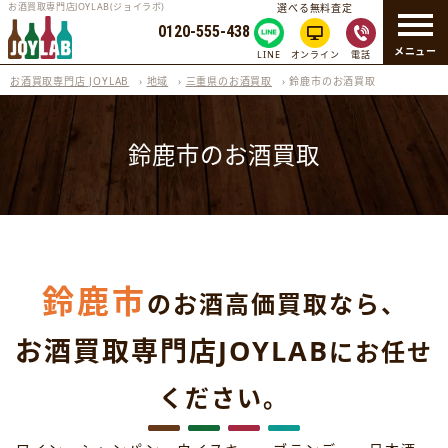
お酒買取専門店JOYLAB(ジョイラボ)
選べる無料査定
0120-555-438
メニュー
LINE
オンライン
電話
お酒買取専門店 JOYLAB
›
地域
›
三重県のお酒買取
›
鈴鹿市のお酒買取
鈴鹿市のお酒買取
鈴鹿市
のお酒高価買取なら、
お酒買取専門店JOYLAB
にお任せ
ください。