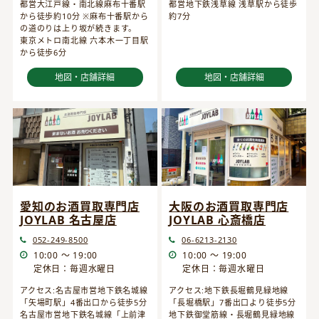
都営大江戸線・南北線麻布十番駅
都営地下鉄浅草線 浅草駅から徒歩
から徒歩約10分 ※麻布十番駅から
約7分
の道のりは上り坂が続きます。
東京メトロ南北線 六本木一丁目駅
から徒歩6分
地図・店舗詳細
地図・店舗詳細
愛知のお酒買取専門店
大阪のお酒買取専門店
JOYLAB 名古屋店
JOYLAB 心斎橋店
052-249-8500
06-6213-2130
10:00 ～ 19:00
10:00 ～ 19:00
定休日：毎週水曜日
定休日：毎週水曜日
アクセス:名古屋市営地下鉄名城線
アクセス:地下鉄長堀鶴見緑地線
「矢場町駅」4番出口から徒歩5分
「長堀橋駅」7番出口より徒歩5分
名古屋市営地下鉄名城線「上前津
地下鉄御堂筋線・長堀鶴見緑地線