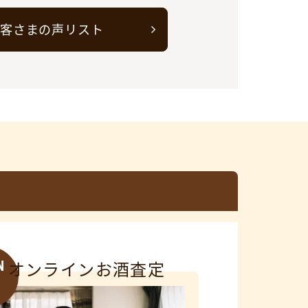
客さまの声リスト
N
オンラインお酒査定
3