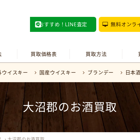
おすすめ！LINE査定
無料オンラ
法
買取価格表
買取方法
外ウイスキー
国産ウイスキー
ブランデー
日本
大沼郡のお酒買取
取
›
大沼郡のお酒買取