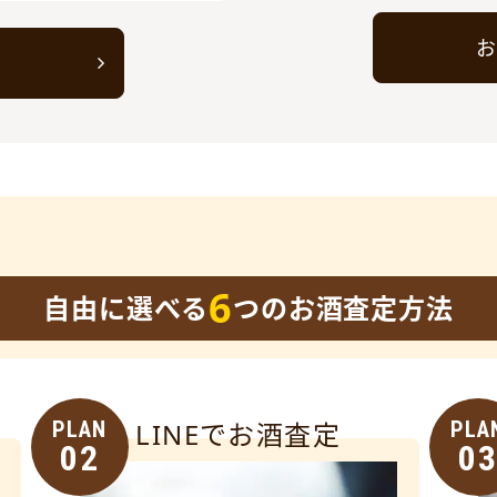
お
ト
6
自由に選べる
つのお酒査定方法
PLAN
LINEでお酒査定
PLA
02
0