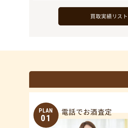
買取実績リス
PLAN
電話でお酒査定
01