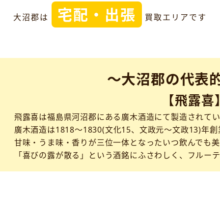
宅配・出張
大沼郡は
買取エリアです
～大沼郡の代表
【飛露喜
飛露喜は福島県河沼郡にある廣木酒造にて製造されてい
廣木酒造は1818～1830(文化15、文政元～文政13)年
甘味・うま味・香りが三位一体となったいつ飲んでも美
「喜びの露が散る」という酒銘にふさわしく、フルーテ