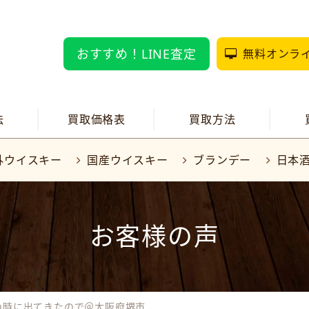
おすすめ！LINE査定
無料オンラ
法
買取価格表
買取方法
外ウイスキー
国産ウイスキー
ブランデー
日本
お客様の声
の時に出てきたので＠大阪府堺市