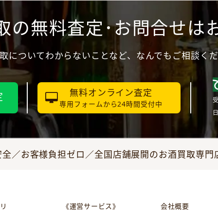
取の無料査定･お問合せは
取についてわからないことなど、なんでもご相談く
無料オンライン査定
定
受
専用フォームから24時間受付中
全／お客様負担ゼロ／全国店舗展開のお酒買取専門店JO
リ
《運営サービス》
会社概要