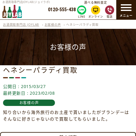
お酒買取専門店JOYLAB(ジョイラボ)
選べる無料査定
0120-555-438
メニュー
LINE
オンライン
電話
お酒買取専門店 JOYLAB
›
お客様の声
›
ヘネシーパラディ買取
お客様の声
ヘネシーパラディ買取
公開日 : 2015/03/27
最終更新日 : 2023/02/08
お客様の声
知り合いから海外旅行のお土産で貰いましたがブランデーは
そんなに好きじゃないので買取してもらいました。