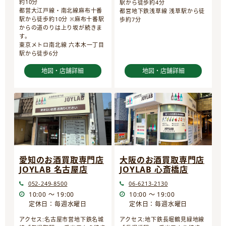
約10分
駅から徒歩約4分
都営大江戸線・南北線麻布十番
都営地下鉄浅草線 浅草駅から徒
駅から徒歩約10分 ※麻布十番駅
歩約7分
からの道のりは上り坂が続きま
す。
東京メトロ南北線 六本木一丁目
駅から徒歩6分
地図・店舗詳細
地図・店舗詳細
愛知のお酒買取専門店
大阪のお酒買取専門店
JOYLAB 名古屋店
JOYLAB 心斎橋店
052-249-8500
06-6213-2130
10:00 ～ 19:00
10:00 ～ 19:00
定休日：毎週水曜日
定休日：毎週水曜日
アクセス:名古屋市営地下鉄名城
アクセス:地下鉄長堀鶴見緑地線