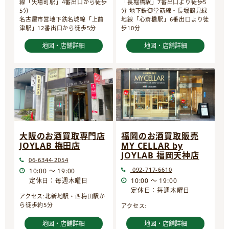
線「矢場町駅」4番出口から徒歩
「長堀橋駅」7番出口より徒歩5
5分
分 地下鉄御堂筋線・長堀鶴見緑
名古屋市営地下鉄名城線「上前
地線「心斎橋駅」6番出口より徒
津駅」12番出口から徒歩5分
歩10分
地図・店舗詳細
地図・店舗詳細
大阪のお酒買取専門店
福岡のお酒買取販売
JOYLAB 梅田店
MY CELLAR by
JOYLAB 福岡天神店
06-6344-2054
092-717-6610
10:00 ～ 19:00
定休日：毎週木曜日
10:00 ～ 19:00
定休日：毎週木曜日
アクセス:北新地駅・西梅田駅か
ら徒歩約5分
アクセス:
地図・店舗詳細
地図・店舗詳細