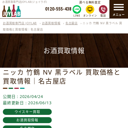
お酒買取専門店JOYLAB(ジョイラボ)
選べる無料査定
0120-555-438
メニュー
LINE
オンライン
電話
お酒買取専門店 JOYLAB
›
お酒買取情報
›
名古屋店
›
ニッカ 竹鶴 NV 黒ラベル 買
取価格と買取情報｜名古屋店
お酒買取情報
ニッカ 竹鶴 NV 黒ラベル 買取価格と
買取情報｜名古屋店
公開日 : 2026/04/24
最終更新日 : 2026/06/13
ウイスキー買取
お酒買取情報