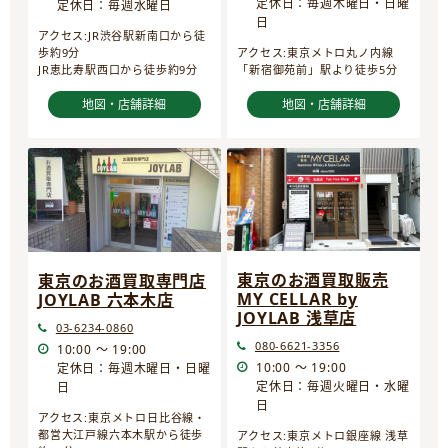
定休日：毎週木曜日・日曜
定休日：毎週水曜日
日
アクセス:JR渋谷駅新南口から徒
歩約9分
アクセス:東京メトロ丸ノ内線
JR恵比寿駅西口から徒歩約9分
「新宿御苑前」駅より徒歩5分
地図・店舗詳細
地図・店舗詳細
東京のお酒買取販売
東京のお酒買取専門店
MY CELLAR by
JOYLAB 六本木店
JOYLAB 浅草店
03-6234-0860
080-6621-3356
10:00 ～ 19:00
10:00 ～ 19:00
定休日：毎週木曜日・日曜
定休日：毎週火曜日・水曜
日
日
アクセス:東京メトロ日比谷線・
都営大江戸線六本木駅から徒歩
アクセス:東京メトロ銀座線 浅草