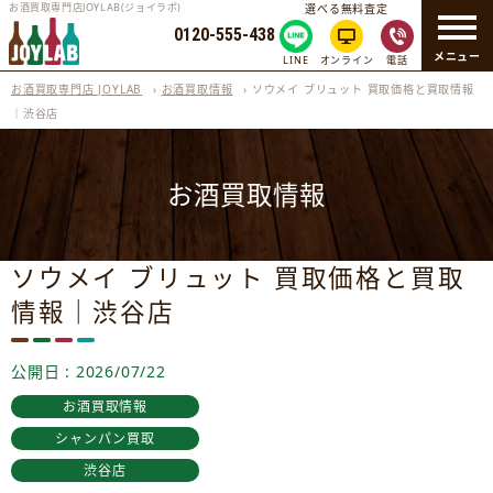
お酒買取専門店JOYLAB(ジョイラボ)
選べる無料査定
0120-555-438
メニュー
LINE
オンライン
電話
お酒買取専門店 JOYLAB
›
お酒買取情報
›
ソウメイ ブリュット 買取価格と買取情報
｜渋谷店
お酒買取情報
ソウメイ ブリュット 買取価格と買取
情報｜渋谷店
公開日 : 2026/07/22
お酒買取情報
シャンパン買取
渋谷店