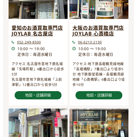
愛知のお酒買取専門店
大阪のお酒買取専門店
JOYLAB 名古屋店
JOYLAB 心斎橋店
052-249-8500
06-6213-2130
10:00 ～ 19:00
10:00 ～ 19:00
定休日：毎週水曜日
定休日：毎週水曜日
アクセス:名古屋市営地下鉄名城
アクセス:地下鉄長堀鶴見緑地線
線「矢場町駅」4番出口から徒歩
「長堀橋駅」7番出口より徒歩5
5分
分 地下鉄御堂筋線・長堀鶴見緑
名古屋市営地下鉄名城線「上前
地線「心斎橋駅」6番出口より徒
津駅」12番出口から徒歩5分
歩10分
地図・店舗詳細
地図・店舗詳細