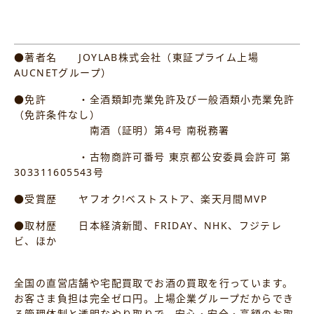
●著者名 JOYLAB株式会社（東証プライム上場
AUCNETグループ）
●免許 ・全酒類卸売業免許及び一般酒類小売業免許
（免許条件なし）
南酒（証明）第4号 南税務署
・古物商許可番号 東京都公安委員会許可 第
303311605543号
●受賞歴 ヤフオク!ベストストア、楽天月間MVP
●取材歴 日本経済新聞、FRIDAY、NHK、フジテレ
ビ、ほか
全国の直営店舗や宅配買取でお酒の買取を行っています。
お客さま負担は完全ゼロ円。上場企業グループだからでき
る管理体制と透明なやり取りで、安心・安全・高額のお取