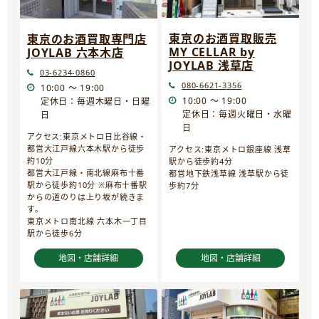
東京のお酒買取販売
東京のお酒買取専門店
MY CELLAR by
JOYLAB 六本木店
JOYLAB 浅草店
03-6234-0860
080-6621-3356
10:00 ～ 19:00
10:00 ～ 19:00
定休日：毎週木曜日・日曜
定休日：毎週火曜日・水曜
日
日
アクセス:東京メトロ日比谷線・
都営大江戸線六本木駅から徒歩
アクセス:東京メトロ銀座線 浅草
約10分
駅から徒歩約4分
都営大江戸線・南北線麻布十番
都営地下鉄浅草線 浅草駅から徒
駅から徒歩約10分 ※麻布十番駅
歩約7分
からの道のりは上り坂が続きま
す。
東京メトロ南北線 六本木一丁目
駅から徒歩6分
地図・店舗詳細
地図・店舗詳細