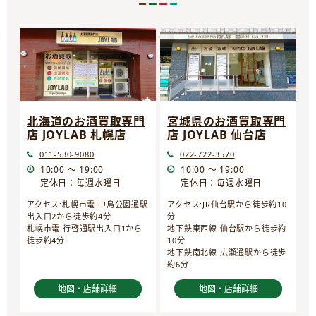
宮城県のお酒買取専門
北海道のお酒買取専門
店 JOYLAB 仙台店
店 JOYLAB 札幌店
022-722-3570
011-530-9080
10:00 ～ 19:00
10:00 ～ 19:00
定休日：毎週水曜日
定休日：毎週水曜日
アクセス:JR仙台駅から徒歩約10
アクセス:札幌市電 中島公園通駅
分
出入口2から徒歩約4分
地下鉄東西線 仙台駅から徒歩約
札幌市電 行啓通駅出入口1から
10分
徒歩約4分
地下鉄南北線 広瀬通駅から徒歩
約6分
地図・店舗詳細
地図・店舗詳細