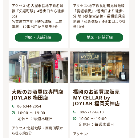
アクセス:名古屋市営地下鉄名城
アクセス:地下鉄長堀鶴見緑地線
線「矢場町駅」4番出口から徒歩
「長堀橋駅」7番出口より徒歩5
5分
分 地下鉄御堂筋線・長堀鶴見緑
名古屋市営地下鉄名城線「上前
地線「心斎橋駅」6番出口より徒
津駅」12番出口から徒歩5分
歩10分
地図・店舗詳細
地図・店舗詳細
大阪のお酒買取専門店
福岡のお酒買取販売
JOYLAB 梅田店
MY CELLAR by
JOYLAB 福岡天神店
06-6344-2054
092-717-6610
10:00 ～ 19:00
定休日：毎週木曜日
10:00 ～ 19:00
定休日：毎週木曜日
アクセス:北新地駅・西梅田駅か
ら徒歩約5分
アクセス: