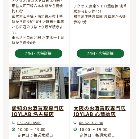
アクセス:東京メトロ日比谷線・
都営大江戸線六本木駅から徒歩
アクセス:東京メトロ銀座線 浅草
約10分
駅から徒歩約4分
都営大江戸線・南北線麻布十番
都営地下鉄浅草線 浅草駅から徒
駅から徒歩約10分 ※麻布十番駅
歩約7分
からの道のりは上り坂が続きま
す。
東京メトロ南北線 六本木一丁目
駅から徒歩6分
地図・店舗詳細
地図・店舗詳細
愛知のお酒買取専門店
大阪のお酒買取専門店
JOYLAB 名古屋店
JOYLAB 心斎橋店
052-249-8500
06-6213-2130
10:00 ～ 19:00
10:00 ～ 19:00
定休日：毎週水曜日
定休日：毎週水曜日