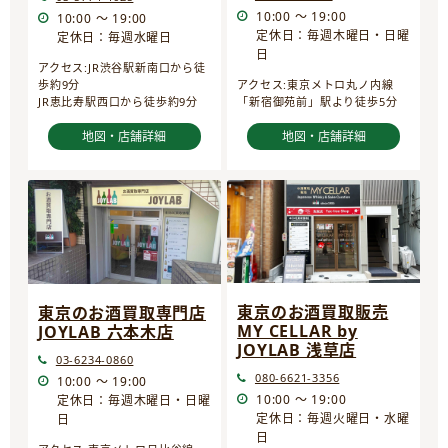
10:00 ～ 19:00
10:00 ～ 19:00
定休日：毎週木曜日・日曜
定休日：毎週水曜日
日
アクセス:JR渋谷駅新南口から徒
歩約9分
アクセス:東京メトロ丸ノ内線
JR恵比寿駅西口から徒歩約9分
「新宿御苑前」駅より徒歩5分
地図・店舗詳細
地図・店舗詳細
東京のお酒買取販売
東京のお酒買取専門店
MY CELLAR by
JOYLAB 六本木店
JOYLAB 浅草店
03-6234-0860
080-6621-3356
10:00 ～ 19:00
10:00 ～ 19:00
定休日：毎週木曜日・日曜
定休日：毎週火曜日・水曜
日
日