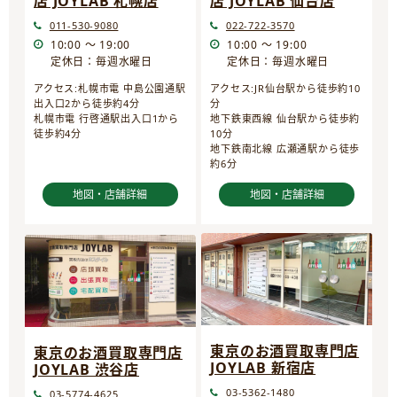
店 JOYLAB 仙台店
店 JOYLAB 札幌店
022-722-3570
011-530-9080
10:00 ～ 19:00
10:00 ～ 19:00
定休日：毎週水曜日
定休日：毎週水曜日
アクセス:JR仙台駅から徒歩約10
アクセス:札幌市電 中島公園通駅
分
出入口2から徒歩約4分
地下鉄東西線 仙台駅から徒歩約
札幌市電 行啓通駅出入口1から
10分
徒歩約4分
地下鉄南北線 広瀬通駅から徒歩
約6分
地図・店舗詳細
地図・店舗詳細
東京のお酒買取専門店
東京のお酒買取専門店
JOYLAB 新宿店
JOYLAB 渋谷店
03-5362-1480
03-5774-4625