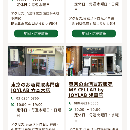
定休日：毎週木曜日・日曜
定休日：毎週水曜日
日
アクセス:JR渋谷駅新南口から徒
歩約9分
アクセス:東京メトロ丸ノ内線
JR恵比寿駅西口から徒歩約9分
「新宿御苑前」駅より徒歩5分
地図・店舗詳細
地図・店舗詳細
東京のお酒買取販売
東京のお酒買取専門店
MY CELLAR by
JOYLAB 六本木店
JOYLAB 浅草店
03-6234-0860
080-6621-3356
10:00 ～ 19:00
10:00 ～ 19:00
定休日：毎週木曜日・日曜
定休日：毎週火曜日・水曜
日
日
アクセス:東京メトロ日比谷線・
都営大江戸線六本木駅から徒歩
アクセス:東京メトロ銀座線 浅草