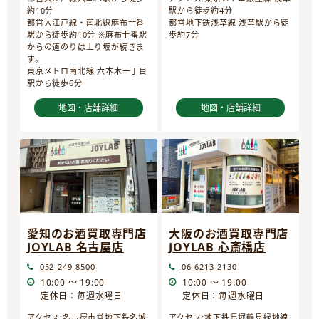
約10分
駅から徒歩約4分
都営大江戸線・南北線麻布十番
都営地下鉄浅草線 浅草駅から徒
駅から徒歩約10分 ※麻布十番駅
歩約7分
からの道のりは上り坂が続きま
す。
東京メトロ南北線 六本木一丁目
駅から徒歩6分
地図・店舗詳細
地図・店舗詳細
愛知のお酒買取専門店
大阪のお酒買取専門店
JOYLAB 名古屋店
JOYLAB 心斎橋店
052-249-8500
06-6213-2130
10:00 ～ 19:00
10:00 ～ 19:00
定休日：毎週水曜日
定休日：毎週水曜日
アクセス:名古屋市営地下鉄名城
アクセス:地下鉄長堀鶴見緑地線