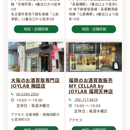
線「矢場町駅」4番出口から徒歩
「長堀橋駅」7番出口より徒歩5
5分
分 地下鉄御堂筋線・長堀鶴見緑
名古屋市営地下鉄名城線「上前
地線「心斎橋駅」6番出口より徒
津駅」12番出口から徒歩5分
歩10分
地図・店舗詳細
地図・店舗詳細
大阪のお酒買取専門店
福岡のお酒買取販売
JOYLAB 梅田店
MY CELLAR by
JOYLAB 福岡天神店
06-6344-2054
092-717-6610
10:00 ～ 19:00
定休日：毎週木曜日
10:00 ～ 19:00
定休日：毎週木曜日
アクセス:北新地駅・西梅田駅か
ら徒歩約5分
アクセス: