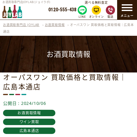
お酒買取専門店JOYLAB(ジョイラボ)
選べる無料査定
0120-555-438
メニュー
LINE
オンライン
電話
お酒買取専門店 JOYLAB
›
お酒買取情報
›
オーパスワン 買取価格と買取情報｜広島本
通店
お酒買取情報
オーパスワン 買取価格と買取情報｜
広島本通店
公開日 : 2024/10/06
お酒買取情報
ワイン買取
広島本通店