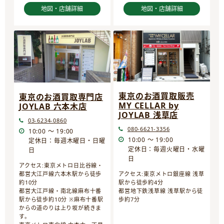
地図・店舗詳細
地図・店舗詳細
東京のお酒買取販売
東京のお酒買取専門店
MY CELLAR by
JOYLAB 六本木店
JOYLAB 浅草店
03-6234-0860
080-6621-3356
10:00 ～ 19:00
10:00 ～ 19:00
定休日：毎週木曜日・日曜
定休日：毎週火曜日・水曜
日
日
アクセス:東京メトロ日比谷線・
都営大江戸線六本木駅から徒歩
アクセス:東京メトロ銀座線 浅草
約10分
駅から徒歩約4分
都営大江戸線・南北線麻布十番
都営地下鉄浅草線 浅草駅から徒
駅から徒歩約10分 ※麻布十番駅
歩約7分
からの道のりは上り坂が続きま
す。