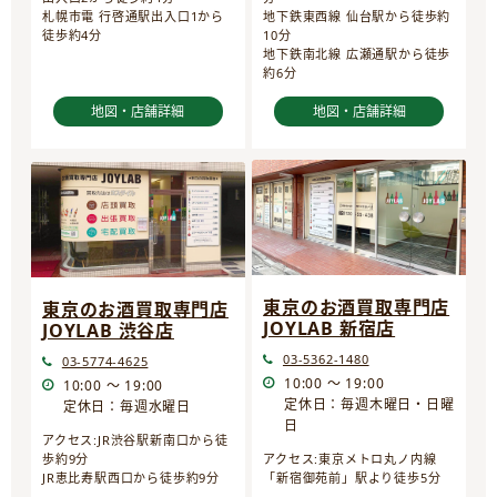
地下鉄東西線 仙台駅から徒歩約
札幌市電 行啓通駅出入口1から
10分
徒歩約4分
地下鉄南北線 広瀬通駅から徒歩
約6分
地図・店舗詳細
地図・店舗詳細
東京のお酒買取専門店
東京のお酒買取専門店
JOYLAB 新宿店
JOYLAB 渋谷店
03-5362-1480
03-5774-4625
10:00 ～ 19:00
10:00 ～ 19:00
定休日：毎週木曜日・日曜
定休日：毎週水曜日
日
アクセス:JR渋谷駅新南口から徒
歩約9分
アクセス:東京メトロ丸ノ内線
JR恵比寿駅西口から徒歩約9分
「新宿御苑前」駅より徒歩5分