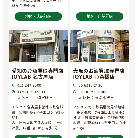
東京メトロ南北線 六本木一丁目
駅から徒歩6分
地図・店舗詳細
地図・店舗詳細
愛知のお酒買取専門店
大阪のお酒買取専門店
JOYLAB 名古屋店
JOYLAB 心斎橋店
052-249-8500
06-6213-2130
10:00 ～ 19:00
10:00 ～ 19:00
定休日：毎週水曜日
定休日：毎週水曜日
アクセス:名古屋市営地下鉄名城
アクセス:地下鉄長堀鶴見緑地線
線「矢場町駅」4番出口から徒歩
「長堀橋駅」7番出口より徒歩5
5分
分 地下鉄御堂筋線・長堀鶴見緑
名古屋市営地下鉄名城線「上前
地線「心斎橋駅」6番出口より徒
津駅」12番出口から徒歩5分
歩10分