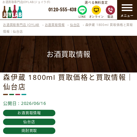
お酒買取専門店JOYLAB(ジョイラボ)
選べる無料査定
0120-555-438
メニュー
LINE
オンライン
電話
お酒買取専門店 JOYLAB
›
お酒買取情報
›
仙台店
›
森伊蔵 1800ml 買取価格と買取
情報｜仙台店
お酒買取情報
森伊蔵 1800ml 買取価格と買取情報｜
仙台店
公開日 : 2026/06/16
お酒買取情報
仙台店
焼酎買取