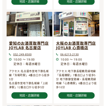
地図・店舗詳細
地図・店舗詳細
愛知のお酒買取専門店
大阪のお酒買取専門店
JOYLAB 名古屋店
JOYLAB 心斎橋店
052-249-8500
06-6213-2130
10:00 ～ 19:00
10:00 ～ 19:00
定休日：毎週水曜日
定休日：毎週水曜日
アクセス:名古屋市営地下鉄名城
アクセス:地下鉄長堀鶴見緑地線
線「矢場町駅」4番出口から徒歩
「長堀橋駅」7番出口より徒歩5
5分
分 地下鉄御堂筋線・長堀鶴見緑
名古屋市営地下鉄名城線「上前
地線「心斎橋駅」6番出口より徒
津駅」12番出口から徒歩5分
歩10分
地図・店舗詳細
地図・店舗詳細