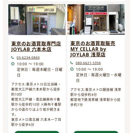
東京のお酒買取販売
東京のお酒買取専門店
MY CELLAR by
JOYLAB 六本木店
JOYLAB 浅草店
03-6234-0860
080-6621-3356
10:00 ～ 19:00
10:00 ～ 19:00
定休日：毎週木曜日・日曜
定休日：毎週火曜日・水曜
日
日
アクセス:東京メトロ日比谷線・
都営大江戸線六本木駅から徒歩
アクセス:東京メトロ銀座線 浅草
約10分
駅から徒歩約4分
都営大江戸線・南北線麻布十番
都営地下鉄浅草線 浅草駅から徒
駅から徒歩約10分 ※麻布十番駅
歩約7分
からの道のりは上り坂が続きま
す。
東京メトロ南北線 六本木一丁目
駅から徒歩6分