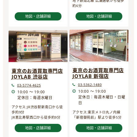
地下鉄南北線 広瀬通駅から徒歩
約6分
地図・店舗詳細
地図・店舗詳細
東京のお酒買取専門店
東京のお酒買取専門店
JOYLAB 新宿店
JOYLAB 渋谷店
03-5362-1480
03-5774-4625
10:00 ～ 19:00
10:00 ～ 19:00
定休日：毎週木曜日・日曜
定休日：毎週水曜日
日
アクセス:JR渋谷駅新南口から徒
歩約9分
アクセス:東京メトロ丸ノ内線
JR恵比寿駅西口から徒歩約9分
「新宿御苑前」駅より徒歩5分
地図・店舗詳細
地図・店舗詳細