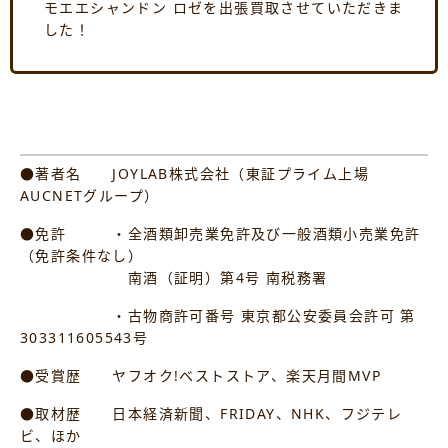
モエエシャンドン ロゼを出張買取させていただきま
した！
●著者名 JOYLAB株式会社（東証プライム上場
AUCNETグループ）
●免許 ・全酒類卸売業免許及び一般酒類小売業免許
（免許条件なし）
南酒（証明）第4号 南税務署
・古物商許可番号 東京都公安委員会許可 第
303311605543号
●受賞歴 ヤフオク!ベストストア、楽天月間MVP
●取材歴 日本経済新聞、FRIDAY、NHK、フジテレ
ビ、ほか