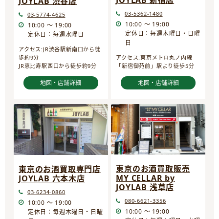
JOYLAB 新宿店
JOYLAB 渋谷店
03-5362-1480
03-5774-4625
10:00 ～ 19:00
10:00 ～ 19:00
定休日：毎週木曜日・日曜
定休日：毎週水曜日
日
アクセス:JR渋谷駅新南口から徒
歩約9分
アクセス:東京メトロ丸ノ内線
JR恵比寿駅西口から徒歩約9分
「新宿御苑前」駅より徒歩5分
地図・店舗詳細
地図・店舗詳細
東京のお酒買取販売
東京のお酒買取専門店
MY CELLAR by
JOYLAB 六本木店
JOYLAB 浅草店
03-6234-0860
080-6621-3356
10:00 ～ 19:00
10:00 ～ 19:00
定休日：毎週木曜日・日曜