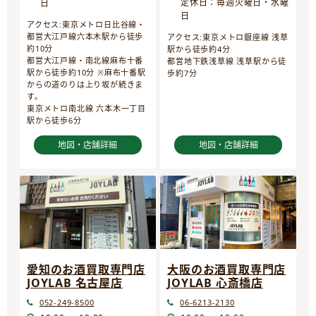
定休日：毎週火曜日・水曜
日
日
アクセス:東京メトロ日比谷線・
都営大江戸線六本木駅から徒歩
アクセス:東京メトロ銀座線 浅草
約10分
駅から徒歩約4分
都営大江戸線・南北線麻布十番
都営地下鉄浅草線 浅草駅から徒
駅から徒歩約10分 ※麻布十番駅
歩約7分
からの道のりは上り坂が続きま
す。
東京メトロ南北線 六本木一丁目
駅から徒歩6分
地図・店舗詳細
地図・店舗詳細
愛知のお酒買取専門店
大阪のお酒買取専門店
JOYLAB 名古屋店
JOYLAB 心斎橋店
052-249-8500
06-6213-2130