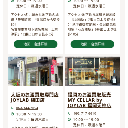
10:00 ～ 19:00
10:00 ～ 19:00
定休日：毎週水曜日
定休日：毎週水曜日
アクセス:名古屋市営地下鉄名城
アクセス:地下鉄長堀鶴見緑地線
線「矢場町駅」4番出口から徒歩
「長堀橋駅」7番出口より徒歩5
5分
分 地下鉄御堂筋線・長堀鶴見緑
名古屋市営地下鉄名城線「上前
地線「心斎橋駅」6番出口より徒
津駅」12番出口から徒歩5分
歩10分
地図・店舗詳細
地図・店舗詳細
大阪のお酒買取専門店
福岡のお酒買取販売
JOYLAB 梅田店
MY CELLAR by
JOYLAB 福岡天神店
06-6344-2054
092-717-6610
10:00 ～ 19:00
定休日：毎週木曜日
10:00 ～ 19:00
定休日：毎週木曜日