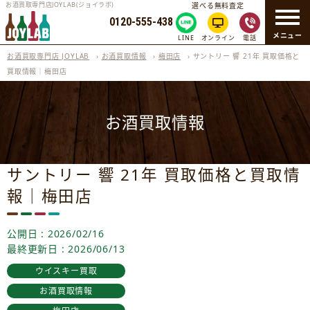
お酒買取専門店JOYLAB(ジョイラボ)
選べる無料査定
0120-555-438
メニュー
LINE
オンライン
電話
お酒買取専門店 JOYLAB
›
お酒買取情報
›
梅田店
›
サントリー 響 21年 買取価格と
買取情報｜梅田店
お酒買取情報
サントリー 響 21年 買取価格と買取情
報｜梅田店
公開日 : 2026/02/16
最終更新日 : 2026/06/13
ウイスキー買取
お酒買取情報