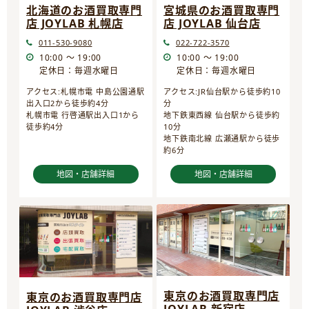
宮城県のお酒買取専門
北海道のお酒買取専門
店 JOYLAB 仙台店
店 JOYLAB 札幌店
022-722-3570
011-530-9080
10:00 ～ 19:00
10:00 ～ 19:00
定休日：毎週水曜日
定休日：毎週水曜日
アクセス:JR仙台駅から徒歩約10
アクセス:札幌市電 中島公園通駅
分
出入口2から徒歩約4分
地下鉄東西線 仙台駅から徒歩約
札幌市電 行啓通駅出入口1から
10分
徒歩約4分
地下鉄南北線 広瀬通駅から徒歩
約6分
地図・店舗詳細
地図・店舗詳細
東京のお酒買取専門店
東京のお酒買取専門店