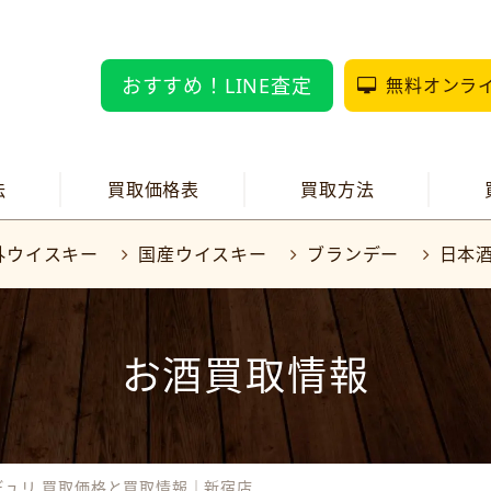
おすすめ！LINE査定
無料オンラ
法
買取価格表
買取方法
外ウイスキー
国産ウイスキー
ブランデー
日本
お酒買取情報
デュリ 買取価格と買取情報｜新宿店