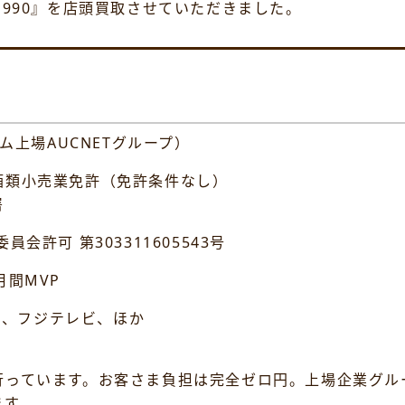
 1990』を店頭買取させていただきました。
ム上場AUCNETグループ）
類小売業免許（免許条件なし）
署
 第303311605543号
間MVP
K、フジテレビ、ほか
行っています。お客さま負担は完全ゼロ円。上場企業グル
ます。