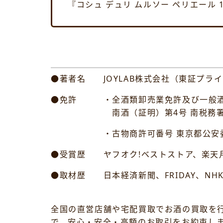
『コシュ デュリ ムルソー ペリエール
●著者名 JOYLAB株式会社（東証プライ
●免許 ・全酒類卸売業免許及び一般酒
南酒（証明）第4号 南税務
・古物商許可番号 東京都公安委員会許可
●受賞歴 ヤフオク!ベストストア、楽天月
●取材歴 日本経済新聞、FRIDAY、NH
全国の直営店舗や宅配買取でお酒の買取を
で、安心・安全・高額のお取引をお約束し