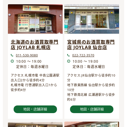
宮城県のお酒買取専門
北海道のお酒買取専門
店 JOYLAB 仙台店
店 JOYLAB 札幌店
022-722-3570
011-530-9080
10:00 ～ 19:00
10:00 ～ 19:00
定休日：毎週水曜日
定休日：毎週水曜日
アクセス:JR仙台駅から徒歩約10
アクセス:札幌市電 中島公園通駅
分
出入口2から徒歩約4分
地下鉄東西線 仙台駅から徒歩約
札幌市電 行啓通駅出入口1から
10分
徒歩約4分
地下鉄南北線 広瀬通駅から徒歩
約6分
地図・店舗詳細
地図・店舗詳細