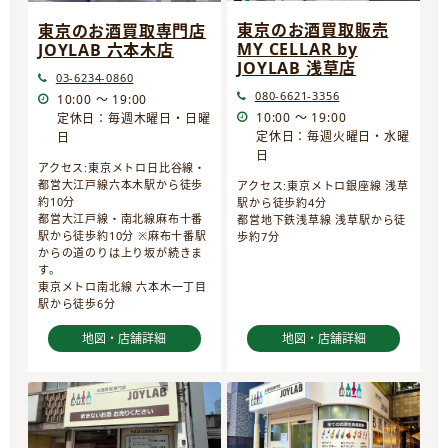
東京のお酒買取販売
東京のお酒買取専門店
MY CELLAR by
JOYLAB 六本木店
JOYLAB 浅草店
03-6234-0860
080-6621-3356
10:00 ～ 19:00
10:00 ～ 19:00
定休日：毎週木曜日・日曜
定休日：毎週火曜日・水曜
日
日
アクセス:東京メトロ日比谷線・
都営大江戸線六本木駅から徒歩
アクセス:東京メトロ銀座線 浅草
約10分
駅から徒歩約4分
都営大江戸線・南北線麻布十番
都営地下鉄浅草線 浅草駅から徒
駅から徒歩約10分 ※麻布十番駅
歩約7分
からの道のりは上り坂が続きま
す。
東京メトロ南北線 六本木一丁目
駅から徒歩6分
地図・店舗詳細
地図・店舗詳細