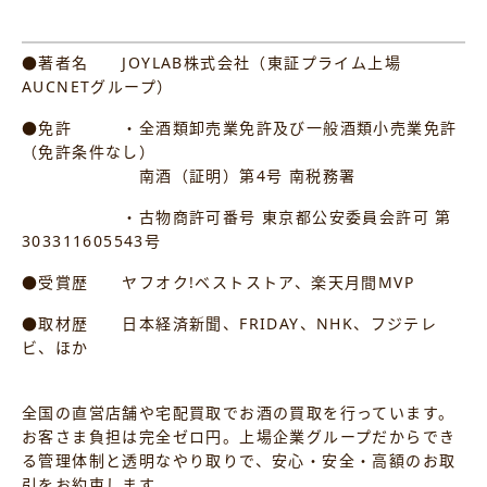
●著者名 JOYLAB株式会社（東証プライム上場
AUCNETグループ）
●免許 ・全酒類卸売業免許及び一般酒類小売業免許
（免許条件なし）
南酒（証明）第4号 南税務署
・古物商許可番号 東京都公安委員会許可 第
303311605543号
●受賞歴 ヤフオク!ベストストア、楽天月間MVP
●取材歴 日本経済新聞、FRIDAY、NHK、フジテレ
ビ、ほか
全国の直営店舗や宅配買取でお酒の買取を行っています。
お客さま負担は完全ゼロ円。上場企業グループだからでき
る管理体制と透明なやり取りで、安心・安全・高額のお取
引をお約束します。