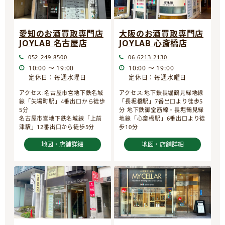
愛知のお酒買取専門店
大阪のお酒買取専門店
JOYLAB 名古屋店
JOYLAB 心斎橋店
052-249-8500
06-6213-2130
10:00 ～ 19:00
10:00 ～ 19:00
定休日：毎週水曜日
定休日：毎週水曜日
アクセス:名古屋市営地下鉄名城
アクセス:地下鉄長堀鶴見緑地線
線「矢場町駅」4番出口から徒歩
「長堀橋駅」7番出口より徒歩5
5分
分 地下鉄御堂筋線・長堀鶴見緑
名古屋市営地下鉄名城線「上前
地線「心斎橋駅」6番出口より徒
津駅」12番出口から徒歩5分
歩10分
地図・店舗詳細
地図・店舗詳細