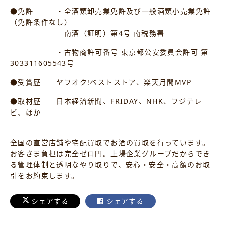
●免許 ・全酒類卸売業免許及び一般酒類小売業免許
（免許条件なし）
南酒（証明）第4号 南税務署
・古物商許可番号 東京都公安委員会許可 第
303311605543号
●受賞歴 ヤフオク!ベストストア、楽天月間MVP
●取材歴 日本経済新聞、FRIDAY、NHK、フジテレ
ビ、ほか
全国の直営店舗や宅配買取でお酒の買取を行っています。
お客さま負担は完全ゼロ円。上場企業グループだからでき
る管理体制と透明なやり取りで、安心・安全・高額のお取
引をお約束します。
シェアする
シェアする