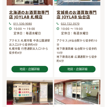
宮城県のお酒買取専門
北海道のお酒買取専門
店 JOYLAB 仙台店
店 JOYLAB 札幌店
022-722-3570
011-530-9080
10:00 ～ 19:00
10:00 ～ 19:00
定休日：毎週水曜日
定休日：毎週水曜日
アクセス:JR仙台駅から徒歩約10
アクセス:札幌市電 中島公園通駅
分
出入口2から徒歩約4分
地下鉄東西線 仙台駅から徒歩約
札幌市電 行啓通駅出入口1から
10分
徒歩約4分
地下鉄南北線 広瀬通駅から徒歩
約6分
地図・店舗詳細
地図・店舗詳細