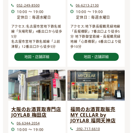
052-249-8500
06-6213-2130
10:00 ～ 19:00
10:00 ～ 19:00
定休日：毎週水曜日
定休日：毎週水曜日
アクセス:名古屋市営地下鉄名城
アクセス:地下鉄長堀鶴見緑地線
線「矢場町駅」4番出口から徒歩
「長堀橋駅」7番出口より徒歩5
5分
分 地下鉄御堂筋線・長堀鶴見緑
名古屋市営地下鉄名城線「上前
地線「心斎橋駅」6番出口より徒
津駅」12番出口から徒歩5分
歩10分
地図・店舗詳細
地図・店舗詳細
大阪のお酒買取専門店
福岡のお酒買取販売
JOYLAB 梅田店
MY CELLAR by
JOYLAB 福岡天神店
06-6344-2054
092-717-6610
10:00 ～ 19:00