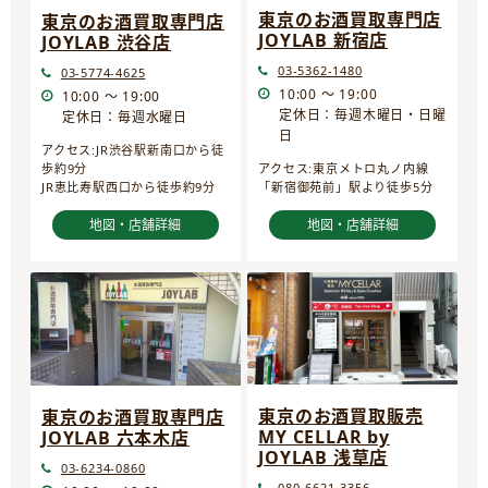
東京のお酒買取専門店
東京のお酒買取専門店
JOYLAB 新宿店
JOYLAB 渋谷店
03-5362-1480
03-5774-4625
10:00 ～ 19:00
10:00 ～ 19:00
定休日：毎週木曜日・日曜
定休日：毎週水曜日
日
アクセス:JR渋谷駅新南口から徒
歩約9分
アクセス:東京メトロ丸ノ内線
JR恵比寿駅西口から徒歩約9分
「新宿御苑前」駅より徒歩5分
地図・店舗詳細
地図・店舗詳細
東京のお酒買取販売
東京のお酒買取専門店
MY CELLAR by
JOYLAB 六本木店
JOYLAB 浅草店
03-6234-0860
080-6621-3356