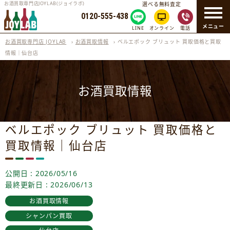
お酒買取専門店JOYLAB(ジョイラボ)
選べる無料査定
0120-555-438
メニュー
LINE
オンライン
電話
お酒買取専門店 JOYLAB
›
お酒買取情報
›
ベルエポック ブリュット 買取価格と買取
情報｜仙台店
お酒買取情報
ベルエポック ブリュット 買取価格と
買取情報｜仙台店
公開日 : 2026/05/16
最終更新日 : 2026/06/13
お酒買取情報
シャンパン買取