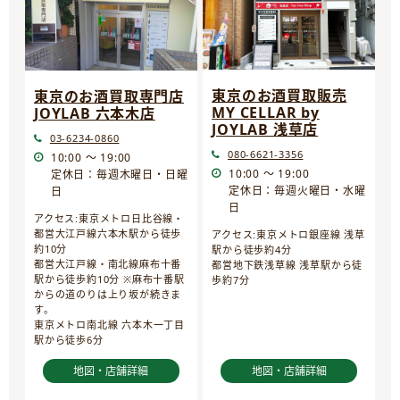
東京のお酒買取販売
東京のお酒買取専門店
MY CELLAR by
JOYLAB 六本木店
JOYLAB 浅草店
03-6234-0860
080-6621-3356
10:00 ～ 19:00
10:00 ～ 19:00
定休日：毎週木曜日・日曜
定休日：毎週火曜日・水曜
日
日
アクセス:東京メトロ日比谷線・
都営大江戸線六本木駅から徒歩
アクセス:東京メトロ銀座線 浅草
約10分
駅から徒歩約4分
都営大江戸線・南北線麻布十番
都営地下鉄浅草線 浅草駅から徒
駅から徒歩約10分 ※麻布十番駅
歩約7分
からの道のりは上り坂が続きま
す。
東京メトロ南北線 六本木一丁目
駅から徒歩6分
地図・店舗詳細
地図・店舗詳細