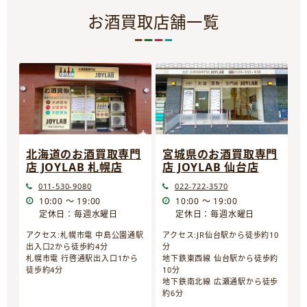
お酒買取店舗一覧
宮城県のお酒買取専門
北海道のお酒買取専門
店 JOYLAB 仙台店
店 JOYLAB 札幌店
022-722-3570
011-530-9080
10:00 ～ 19:00
10:00 ～ 19:00
定休日：毎週水曜日
定休日：毎週水曜日
アクセス:JR仙台駅から徒歩約10
アクセス:札幌市電 中島公園通駅
分
出入口2から徒歩約4分
地下鉄東西線 仙台駅から徒歩約
札幌市電 行啓通駅出入口1から
10分
徒歩約4分
地下鉄南北線 広瀬通駅から徒歩
約6分