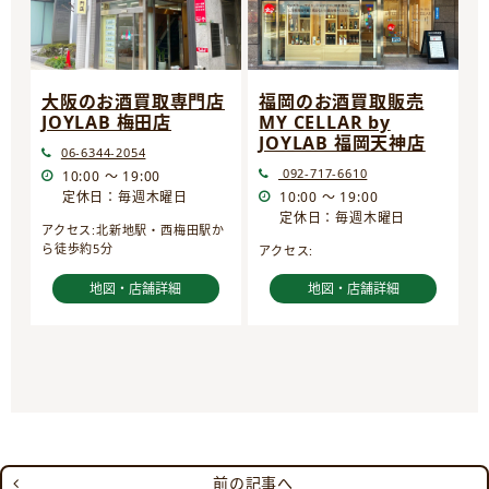
大阪のお酒買取専門店
福岡のお酒買取販売
JOYLAB 梅田店
MY CELLAR by
JOYLAB 福岡天神店
06-6344-2054
092-717-6610
10:00 ～ 19:00
定休日：毎週木曜日
10:00 ～ 19:00
定休日：毎週木曜日
アクセス:北新地駅・西梅田駅か
ら徒歩約5分
アクセス:
地図・店舗詳細
地図・店舗詳細
前の記事へ