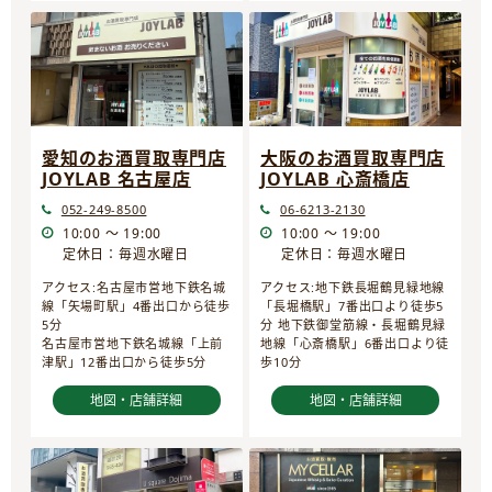
愛知のお酒買取専門店
大阪のお酒買取専門店
JOYLAB 名古屋店
JOYLAB 心斎橋店
052-249-8500
06-6213-2130
10:00 ～ 19:00
10:00 ～ 19:00
定休日：毎週水曜日
定休日：毎週水曜日
アクセス:名古屋市営地下鉄名城
アクセス:地下鉄長堀鶴見緑地線
線「矢場町駅」4番出口から徒歩
「長堀橋駅」7番出口より徒歩5
5分
分 地下鉄御堂筋線・長堀鶴見緑
名古屋市営地下鉄名城線「上前
地線「心斎橋駅」6番出口より徒
津駅」12番出口から徒歩5分
歩10分
地図・店舗詳細
地図・店舗詳細