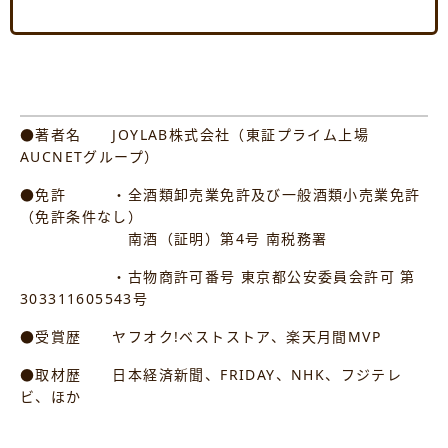
●著者名 JOYLAB株式会社（東証プライム上場
AUCNETグループ）
●免許 ・全酒類卸売業免許及び一般酒類小売業免許
（免許条件なし）
南酒（証明）第4号 南税務署
・古物商許可番号 東京都公安委員会許可 第
303311605543号
●受賞歴 ヤフオク!ベストストア、楽天月間MVP
●取材歴 日本経済新聞、FRIDAY、NHK、フジテレ
ビ、ほか