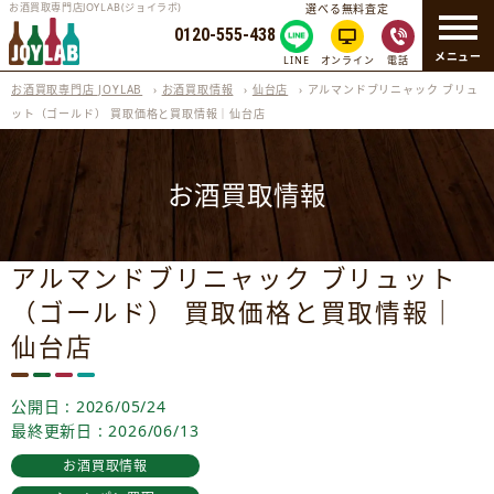
お酒買取専門店JOYLAB(ジョイラボ)
選べる無料査定
0120-555-438
メニュー
LINE
オンライン
電話
お酒買取専門店 JOYLAB
›
お酒買取情報
›
仙台店
›
アルマンドブリニャック ブリュ
ット（ゴールド） 買取価格と買取情報｜仙台店
お酒買取情報
アルマンドブリニャック ブリュット
（ゴールド） 買取価格と買取情報｜
仙台店
公開日 : 2026/05/24
最終更新日 : 2026/06/13
お酒買取情報