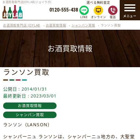
お酒買取専門店JOYLAB(ジョイラボ)
選べる無料査定
0120-555-438
メニュー
LINE
オンライン
電話
お酒買取専門店 JOYLAB
›
お酒買取情報
›
シャンパン買取
›
ランソン買取
お酒買取情報
ランソン買取
公開日 : 2014/01/31
最終更新日 : 2023/03/01
お酒買取情報
シャンパン買取
ランソン（LANSON）
シャンパーニュ ランソンは、シャンパーニュ地方の、大聖堂