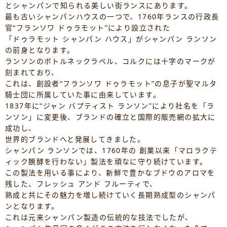
とシャンパンで知られる美しい街ランスにあります。
最も古いシャンパンハウスの一つで、1760年ランスの行政長
官“フランソワ ドゥラモット”により設立された
「ドゥラモット シャンパン ハウス」がシャンパン ランソン
の前身となります。
ランソンのボトルネックラベル、コルクには十字のマークが
刻まれており、
これは、創設者“フランソワ ドゥラモット”の息子が聖マルタ
騎士団に所属していた事に由来しています。
1837年に“ジャン バプティスト ランソン”により社名を「ラ
ンソン」に変更後、ブランドの確立と国際的販売網の拡大に
成功し、
世界的ブランドへと発展してきました。
シャンパン ランソンでは、1760年の 創業以来「マロラクテ
ィック醗酵を行わない」製法を頑なに守り続けています。
この製法を用いる事により、新鮮で豊かなブドウのアロマを
残した、フレッシュ アンド フルーティで、
熟成と共にその魅力を増し続けていく長期熟成型のシャンパ
ンとなります。
これは元来シャンパン製造の伝統的な技法でしたが、