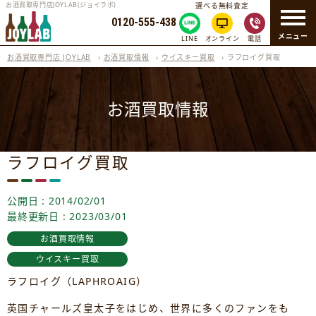
お酒買取専門店JOYLAB(ジョイラボ)
選べる無料査定
0120-555-438
メニュー
LINE
オンライン
電話
お酒買取専門店 JOYLAB
›
お酒買取情報
›
ウイスキー買取
›
ラフロイグ買取
お酒買取情報
ラフロイグ買取
公開日 : 2014/02/01
最終更新日 : 2023/03/01
お酒買取情報
ウイスキー買取
ラフロイグ（LAPHROAIG）
英国チャールズ皇太子をはじめ、世界に多くのファンをも