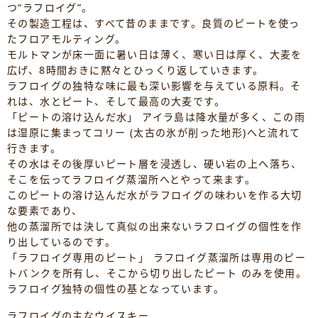
つ“ラフロイグ”。
その製造工程は、すべて昔のままです。良質のピートを使っ
たフロアモルティング。
モルトマンが床一面に暑い日は薄く、寒い日は厚く、大麦を
広げ、8時間おきに黙々とひっくり返していきます。
ラフロイグの独特な味に最も深い影響を与えている原料。そ
れは、水とピート、そして最高の大麦です。
「ピートの溶け込んだ水」 アイラ島は降水量が多く、この雨
は湿原に集まってコリー (太古の氷が削った地形)へと流れて
行きます。
その水はその後厚いピート層を浸透し、硬い岩の上へ落ち、
そこを伝ってラフロイグ蒸溜所へとやって来ます。
このピートの溶け込んだ水がラフロイグの味わいを作る大切
な要素であり、
他の蒸溜所では決して真似の出来ないラフロイグの個性を作
り出しているのです。
「ラフロイグ専用のピート」 ラフロイグ蒸溜所は専用のピー
トバンクを所有し、そこから切り出したピート のみを使用。
ラフロイグ独特の個性の基となっています。
ラフロイグの主なウイスキー