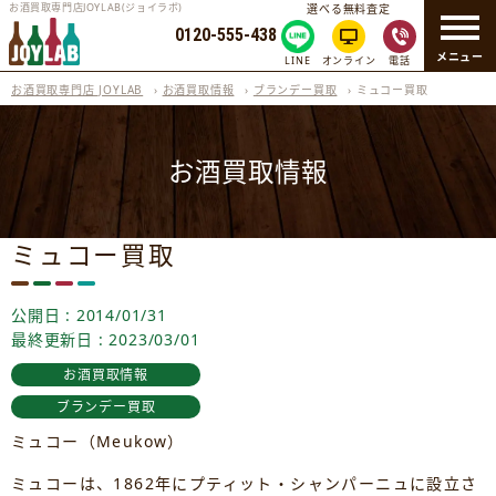
お酒買取専門店JOYLAB(ジョイラボ)
選べる無料査定
0120-555-438
メニュー
LINE
オンライン
電話
お酒買取専門店 JOYLAB
›
お酒買取情報
›
ブランデー買取
›
ミュコー買取
お酒買取情報
ミュコー買取
公開日 : 2014/01/31
最終更新日 : 2023/03/01
お酒買取情報
ブランデー買取
ミュコー（Meukow）
ミュコーは、1862年にプティット・シャンパーニュに設立さ