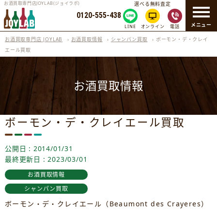
お酒買取専門店JOYLAB(ジョイラボ)
選べる無料査定
0120-555-438
メニュー
LINE
オンライン
電話
お酒買取専門店 JOYLAB
›
お酒買取情報
›
シャンパン買取
›
ボーモン・デ・クレイ
エール買取
お酒買取情報
ボーモン・デ・クレイエール買取
公開日 : 2014/01/31
最終更新日 : 2023/03/01
お酒買取情報
シャンパン買取
ボーモン・デ・クレイエール（Beaumont des Crayeres）