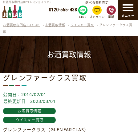
お酒買取専門店JOYLAB(ジョイラボ)
選べる無料査定
0120-555-438
メニュー
LINE
オンライン
電話
お酒買取専門店 JOYLAB
›
お酒買取情報
›
ウイスキー買取
›
グレンファークラス買
取
お酒買取情報
グレンファークラス買取
公開日 : 2014/02/01
最終更新日 : 2023/03/01
お酒買取情報
ウイスキー買取
グレンファークラス（GLENFARCLAS）