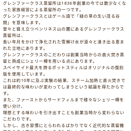
グレンファークラス蒸留所は1836年創業の今では数少なくな
った家族経営による蒸留所の一つです。
グレンファークラスとはゲール語で「緑の草の生い茂る谷
間」を意味します。
堂々と聳え立つベンリネス山の麓にあるグレンファークラス
蒸留所は、
長い年月をかけて浄化された雪解け水が滾々と湧き出る恵ま
れた立地にあります。
グレンファークラスのこだわりは創業当時からの直火焚き蒸
留と熟成にシェリー樽を用いる点にあります。
スペイサイド最大を誇るポットスティルはオリジナルの復刻
版を使用しています。
これは約10年に及ぶ実験の結果、スチーム加熱と直火焚きで
は最終的な味わいが変わってしまうという結論を得たからで
す。
また、ファーストからサードフィルまで様々なシェリー樽を
使い分け、
理想とする味わいを引き出すことも創業当時から変わらない
こだわりです。
しかし、古き習慣にとらわれるばかりでなく近代的な蒸留機