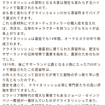
クライヌリッシュの原料となる大麦は現在も変わらず北ハイ
ランドで製麦されたもので、
水も昔と変わらずクラインミルトン川から蒸留所までパイプ
で運ばれてきます。
これら原材料にマスターディスティラーの職人技を加えれ
ば、冷涼な、沿岸のキャラクターを持つシングルモルトが出
来上がります。
クライヌリッシュは最低でも14年間、オークカスクの中で熟
成されます。
クライヌリッシュに一番最初に建てられた蒸留所は、肥沃な
サザーランドの沿岸地帯で農業を始めた、農家のためのもの
でした。
1819年、後にサザーランド公爵となる人物にたった750ポン
ドで建設されたこの蒸留所は、
小作人たちにとって自分たちが育てた穀物の手っ取り早い売
り先となったのです。
歴史を通じて、 クライヌリッシュは常に専門家たちの高い評
価を受けてきました。
ビクトリア朝時代の偉大な著者でもあるジョージ・セインツ
ベリー教授が一番好んでいたのがクライヌリッシュであり、