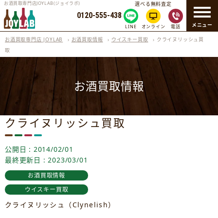
お酒買取専門店JOYLAB(ジョイラボ)
選べる無料査定
0120-555-438
メニュー
LINE
オンライン
電話
お酒買取専門店 JOYLAB
›
お酒買取情報
›
ウイスキー買取
›
クライヌリッシュ買
取
お酒買取情報
クライヌリッシュ買取
公開日 : 2014/02/01
最終更新日 : 2023/03/01
お酒買取情報
ウイスキー買取
クライヌリッシュ（Clynelish）