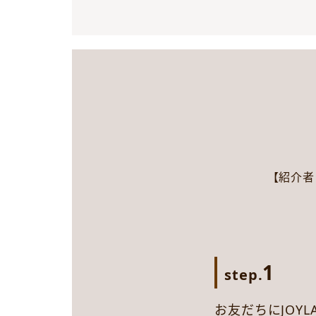
【紹介者
1
step.
お友だちにJOY