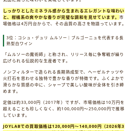
しっかりとしたミネラル感から生まれるエレガントな味わい
と、柑橘系の爽やかな香りが完璧な調和を見せています。
市
場価格は4万円台からで、その品質の高さを物語っています。
3位：コシュ・デュリ ムルソー｜ブルゴーニュを代表する長
熟型白ワイン
「ムルソーの魔術師」と称され、リリース毎に争奪戦が繰り
広げられる伝説的な生産者です。
ノンフィルターで造られる長期熟成型で、ヘーゼルナッツや
火打石を思わせる独特で豊かな香りが特徴です。ふくよかで
滑らかな質感の中に、シャープで美しい酸味が全体を引き締
めます。
定価は約33,000円（2017年）ですが、市場価格は10万円を
超えることも珍しくなく、約100,000円～250,000円で推移
しています。
JOYLABでの買取価格は120,000円～140,000円（2026年3