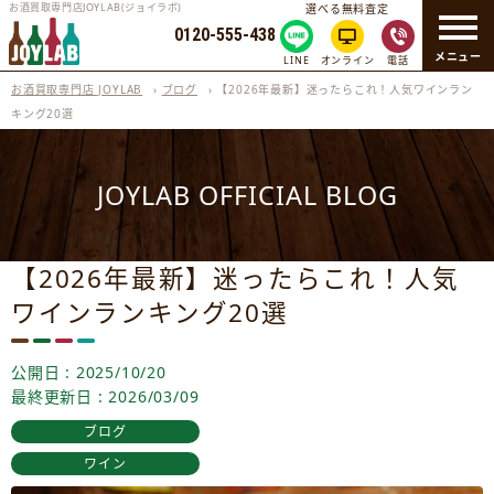
お酒買取専門店JOYLAB(ジョイラボ)
選べる無料査定
0120-555-438
メニュー
LINE
オンライン
電話
お酒買取専門店 JOYLAB
›
ブログ
›
【2026年最新】迷ったらこれ！人気ワインラン
キング20選
JOYLAB OFFICIAL BLOG
【2026年最新】迷ったらこれ！人気
ワインランキング20選
公開日 : 2025/10/20
最終更新日 : 2026/03/09
ブログ
ワイン