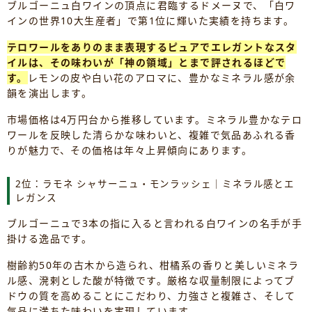
ブルゴーニュ白ワインの頂点に君臨するドメーヌで、「白ワ
インの世界10大生産者」で第1位に輝いた実績を持ちます。
テロワールをありのまま表現するピュアでエレガントなスタ
イルは、その味わいが「神の領域」とまで評されるほどで
す。
レモンの皮や白い花のアロマに、豊かなミネラル感が余
韻を演出します。
市場価格は4万円台から推移しています。ミネラル豊かなテロ
ワールを反映した清らかな味わいと、複雑で気品あふれる香
りが魅力で、その価格は年々上昇傾向にあります。
2位：ラモネ シャサーニュ・モンラッシェ｜ミネラル感とエ
レガンス
ブルゴーニュで3本の指に入ると言われる白ワインの名手が手
掛ける逸品です。
樹齢約50年の古木から造られ、柑橘系の香りと美しいミネラ
ル感、溌剌とした酸が特徴です。厳格な収量制限によってブ
ドウの質を高めることにこだわり、力強さと複雑さ、そして
気品に満ちた味わいを実現しています。