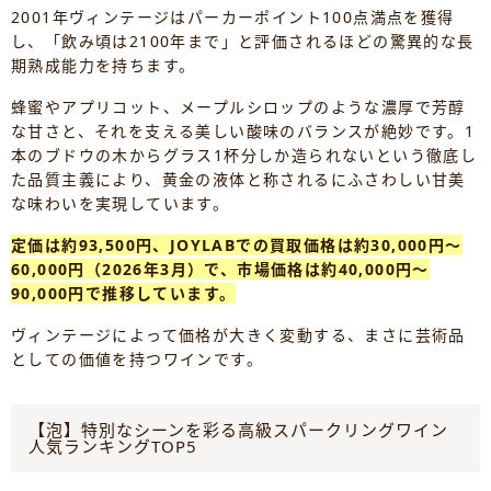
2001年ヴィンテージはパーカーポイント100点満点を獲得
し、「飲み頃は2100年まで」と評価されるほどの驚異的な長
期熟成能力を持ちます。
蜂蜜やアプリコット、メープルシロップのような濃厚で芳醇
な甘さと、それを支える美しい酸味のバランスが絶妙です。1
本のブドウの木からグラス1杯分しか造られないという徹底し
た品質主義により、黄金の液体と称されるにふさわしい甘美
な味わいを実現しています。
定価は約93,500円、JOYLABでの買取価格は約30,000円～
60,000円（2026年3月）で、市場価格は約40,000円～
90,000円で推移しています。
ヴィンテージによって価格が大きく変動する、まさに芸術品
としての価値を持つワインです。
【泡】特別なシーンを彩る高級スパークリングワイン
人気ランキングTOP5