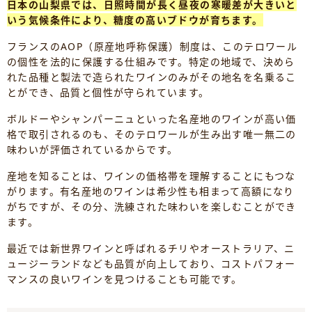
日本の山梨県では、日照時間が長く昼夜の寒暖差が大きいと
いう気候条件により、糖度の高いブドウが育ちます。
フランスのAOP（原産地呼称保護）制度は、このテロワール
の個性を法的に保護する仕組みです。特定の地域で、決めら
れた品種と製法で造られたワインのみがその地名を名乗るこ
とができ、品質と個性が守られています。
ボルドーやシャンパーニュといった名産地のワインが高い価
格で取引されるのも、そのテロワールが生み出す唯一無二の
味わいが評価されているからです。
産地を知ることは、ワインの価格帯を理解することにもつな
がります。有名産地のワインは希少性も相まって高額になり
がちですが、その分、洗練された味わいを楽しむことができ
ます。
最近では新世界ワインと呼ばれるチリやオーストラリア、ニ
ュージーランドなども品質が向上しており、コストパフォー
マンスの良いワインを見つけることも可能です。