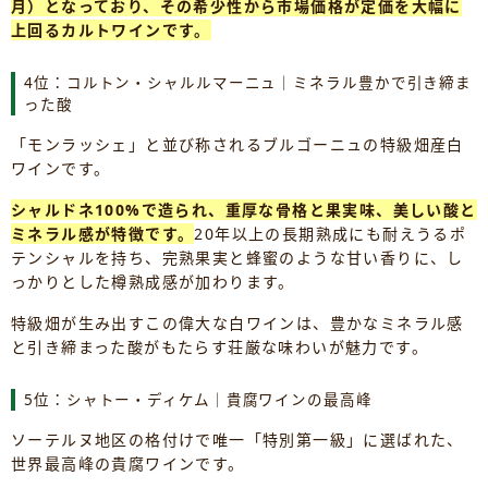
月）となっており、その希少性から市場価格が定価を大幅に
上回るカルトワインです。
4位：コルトン・シャルルマーニュ｜ミネラル豊かで引き締ま
った酸
「モンラッシェ」と並び称されるブルゴーニュの特級畑産白
ワインです。
シャルドネ100%で造られ、重厚な骨格と果実味、美しい酸と
ミネラル感が特徴です。
20年以上の長期熟成にも耐えうるポ
テンシャルを持ち、完熟果実と蜂蜜のような甘い香りに、し
っかりとした樽熟成感が加わります。
特級畑が生み出すこの偉大な白ワインは、豊かなミネラル感
と引き締まった酸がもたらす荘厳な味わいが魅力です。
5位：シャトー・ディケム｜貴腐ワインの最高峰
ソーテルヌ地区の格付けで唯一「特別第一級」に選ばれた、
世界最高峰の貴腐ワインです。