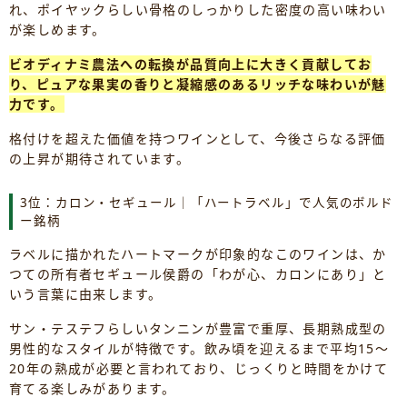
れ、ポイヤックらしい骨格のしっかりした密度の高い味わい
が楽しめます。
ビオディナミ農法への転換が品質向上に大きく貢献してお
り、ピュアな果実の香りと凝縮感のあるリッチな味わいが魅
力です。
格付けを超えた価値を持つワインとして、今後さらなる評価
の上昇が期待されています。
3位：カロン・セギュール｜「ハートラベル」で人気のボルド
ー銘柄
ラベルに描かれたハートマークが印象的なこのワインは、か
つての所有者セギュール侯爵の「わが心、カロンにあり」と
いう言葉に由来します。
サン・テステフらしいタンニンが豊富で重厚、長期熟成型の
男性的なスタイルが特徴です。飲み頃を迎えるまで平均15～
20年の熟成が必要と言われており、じっくりと時間をかけて
育てる楽しみがあります。