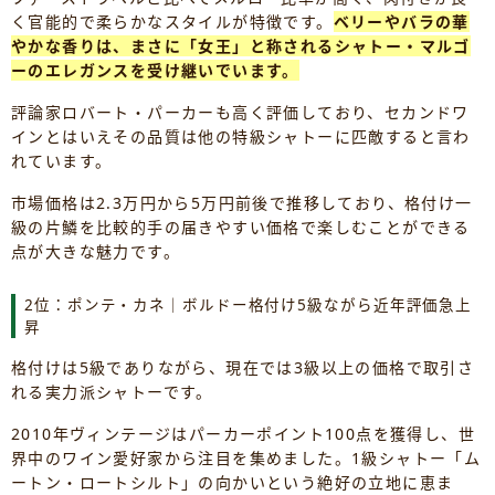
く官能的で柔らかなスタイルが特徴です。
ベリーやバラの華
やかな香りは、まさに「女王」と称されるシャトー・マルゴ
ーのエレガンスを受け継いでいます。
評論家ロバート・パーカーも高く評価しており、セカンドワ
インとはいえその品質は他の特級シャトーに匹敵すると言わ
れています。
市場価格は2.3万円から5万円前後で推移しており、格付け一
級の片鱗を比較的手の届きやすい価格で楽しむことができる
点が大きな魅力です。
2位：ポンテ・カネ｜ボルドー格付け5級ながら近年評価急上
昇
格付けは5級でありながら、現在では3級以上の価格で取引さ
れる実力派シャトーです。
2010年ヴィンテージはパーカーポイント100点を獲得し、世
界中のワイン愛好家から注目を集めました。1級シャトー「ム
ートン・ロートシルト」の向かいという絶好の立地に恵ま