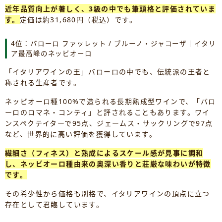
近年品質向上が著しく、3級の中でも筆頭格と評価されていま
す。
定価は約31,680円（税込）です。
4位：バローロ ファッレット / ブルーノ・ジャコーザ｜イタリ
ア最高峰のネッビオーロ
「イタリアワインの王」バローロの中でも、伝統派の王者と
称される生産者です。
ネッビオーロ種100%で造られる長期熟成型ワインで、「バロ
ーロのロマネ・コンティ」と評されることもあります。ワイ
ンスペクテイターで95点、ジェームス・サックリングで97点
など、世界的に高い評価を獲得しています。
繊細さ（フィネス）と熟成によるスケール感が見事に調和
し、ネッビオーロ種由来の奥深い香りと荘厳な味わいが特徴
です。
その希少性から価格も別格で、イタリアワインの頂点に立つ
存在として君臨しています。