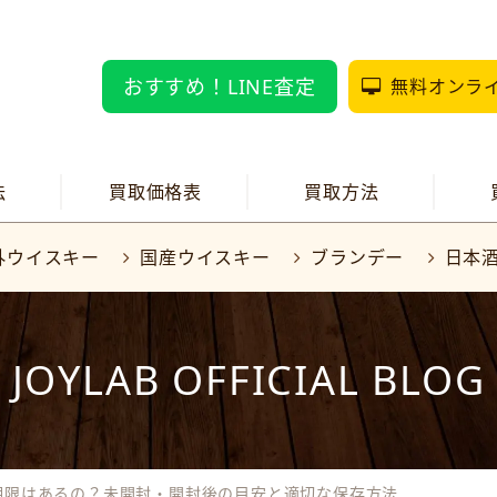
おすすめ！LINE査定
無料オンラ
法
買取価格表
買取方法
外ウイスキー
国産ウイスキー
ブランデー
日本
JOYLAB OFFICIAL BLOG
期限はあるの？未開封・開封後の目安と適切な保存方法