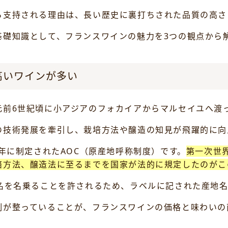
ら支持される理由は、長い歴史に裏打ちされた品質の高さ
基礎知識として、フランスワインの魅力を3つの観点から
高いワインが多い
元前6世紀頃に小アジアのフォカイアからマルセイユへ渡
の技術発展を牽引し、栽培方法や醸造の知見が飛躍的に向
5年に制定されたAOC（原産地呼称制度）です。
第一次世
培方法、醸造法に至るまでを国家が法的に規定したのがこ
地名を名乗ることを許されるため、ラベルに記された産地
制が整っていることが、フランスワインの価格と味わいの