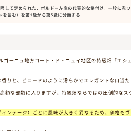
博に際して定められた、ボルドー左岸の代表的な格付け。一般に赤
ンを含む）を第1級から第5級に分類する
ブルゴーニュ地方コート・ド・ニュイ地区の特級畑「エシ
な香りと、ビロードのように滑らかでエレガントな口当た
円前後と高額な部類に入りますが、特級畑ならではの圧倒的
ヴィンテージ）ごとに風味が大きく異なるため、価格もヴ