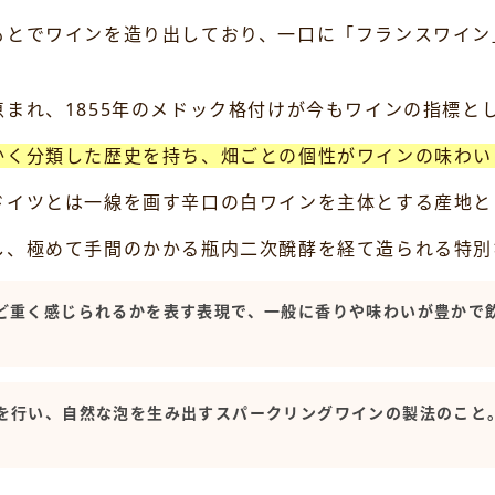
もとでワインを造り出しており、一口に「フランスワイン
まれ、1855年のメドック格付けが今もワインの指標と
かく分類した歴史を持ち、畑ごとの個性がワインの味わい
ドイツとは一線を画す辛口の白ワインを主体とする産地と
し、極めて手間のかかる瓶内二次醗酵を経て造られる特別
ど重く感じられるかを表す表現で、一般に香りや味わいが豊かで
を行い、自然な泡を生み出すスパークリングワインの製法のこと