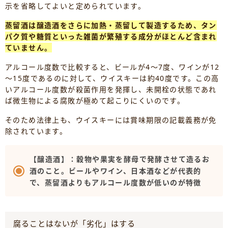
示を省略してよいと定められています。
蒸留酒は醸造酒をさらに加熱・蒸留して製造するため、タン
パク質や糖質といった雑菌が繁殖する成分がほとんど含まれ
ていません。
アルコール度数で比較すると、ビールが4～7度、ワインが12
～15度であるのに対して、ウイスキーは約40度です。この高
いアルコール度数が殺菌作用を発揮し、未開栓の状態であれ
ば微生物による腐敗が極めて起こりにくいのです。
そのため法律上も、ウイスキーには賞味期限の記載義務が免
除されています。
【醸造酒】：穀物や果実を酵母で発酵させて造るお
酒のこと。ビールやワイン、日本酒などが代表的
で、蒸留酒よりもアルコール度数が低いのが特徴
腐ることはないが「劣化」はする