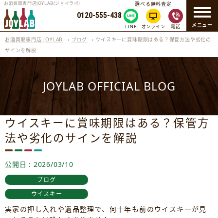
お酒買取専門店JOYLAB(ジョイラボ)
選べる無料査定
0120-555-438
メニュー
LINE
オンライン
電話
お酒買取専門店 JOYLAB
›
ブログ
›
ウイスキーに賞味期限はある？保管方法や劣化の
サインを解説
JOYLAB OFFICIAL BLOG
ウイスキーに賞味期限はある？保管方
法や劣化のサインを解説
公開日 : 2026/03/10
ブログ
ウイスキー
実家の押し入れや遺品整理で、何十年も前のウイスキーが見