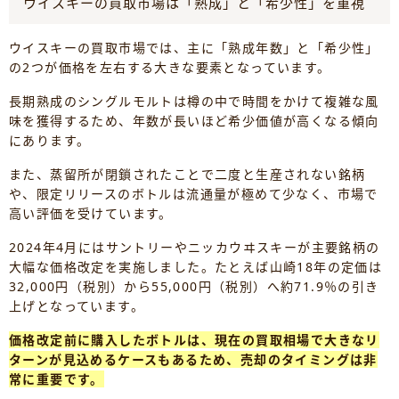
ウイスキーの買取市場は「熟成」と「希少性」を重視
ウイスキーの買取市場では、主に「熟成年数」と「希少性」
の2つが価格を左右する大きな要素となっています。
長期熟成のシングルモルトは樽の中で時間をかけて複雑な風
味を獲得するため、年数が長いほど希少価値が高くなる傾向
にあります。
また、蒸留所が閉鎖されたことで二度と生産されない銘柄
や、限定リリースのボトルは流通量が極めて少なく、市場で
高い評価を受けています。
2024年4月にはサントリーやニッカウヰスキーが主要銘柄の
大幅な価格改定を実施しました。たとえば山崎18年の定価は
32,000円（税別）から55,000円（税別）へ約71.9％の引き
上げとなっています。
価格改定前に購入したボトルは、現在の買取相場で大きなリ
ターンが見込めるケースもあるため、売却のタイミングは非
常に重要です。