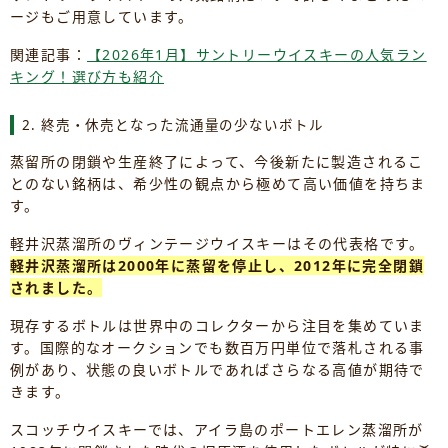
ージもご用意しています。
関連記事：
【2026年1月】サントリーウイスキーの人気ラン
キング！選び方も紹介
2. 終売・休売となった流通量の少ないボトル
蒸留所の閉鎖や生産終了によって、今後新たに製造されるこ
とのない銘柄は、希少性の観点から極めて高い価値を持ちま
す。
軽井沢蒸溜所のヴィンテージウイスキーはその代表格です。
軽井沢蒸溜所は2000年に蒸留を停止し、2012年に完全閉鎖
されました。
現存するボトルは世界中のコレクターから注目を集めていま
す。国際的なオークションでも数百万円単位で落札される事
例があり、状態の良いボトルであればさらなる高値が期待で
きます。
スコッチウイスキーでは、アイラ島のポートエレン蒸溜所が