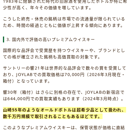
1983年に閉鎖された時代の旧原酒を使用したボトルが特に希
少性が高く、年々その価値を増しています。
こうした終売・休売の銘柄は市場での流通量が限られている
ため、時間の経過とともに価値が上昇する傾向にあります。
3. 国内外で評価の高いプレミアムウイスキー
国際的な品評会で受賞歴を持つウイスキーや、ブランドとし
ての格が確立された銘柄も高価買取の対象です。
サントリーの響21年は世界的な品評会で数々の賞を受賞して
おり、JOYLABでの買取価格は70,000円（2026年3月現在・
箱付）となっています。
響30年（箱付）はさらに別格の存在で、JOYLABの新宿店で
は644,000円での買取実績もあります（2024年3月時点）。
山崎55年のようなオールドボトルは超希少品として扱われ、
数千万円規模で取引されることもあるほどです。
このようなプレミアムウイスキーは、保管状態が価格に直結