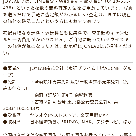
JOYLABでは、LINE査定・Web査定・電話査定（0120-555-
438）といった複数の無料査定方法をご用意しています。写真
を送るだけで手軽に査定額がわかるLINE査定は、まずは現在
の価値を確認したいという方にもおすすめです。
宅配買取なら送料・返送料ともに無料で、査定後のキャンセ
ルも一切費用がかかりません。ご自宅に眠っているウイスキ
ーの価値が気になった方は、お気軽にJOYLABにご相談くださ
い。
●著者名 JOYLAB株式会社（東証プライム上場AUCNETグル
ープ）
●免許 ・全酒類卸売業免許及び一般酒類小売業免許（免
許条件なし）
南酒（証明）第4号 南税務署
・古物商許可番号 東京都公安委員会許可 第
303311605543号
●受賞歴 ヤフオク!ベストストア、楽天月間MVP
●取材歴 日本経済新聞、FRIDAY、NHK、フジテレビ、ほか
全国の直営店舗や宅配買取でお酒の買取を行っています。お客さ