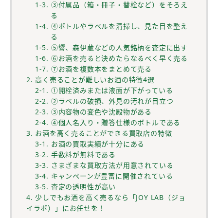
1-3. ③付属品（箱・冊子・替栓など）をそろえ
る
1-4. ④ボトルやラベルを清掃し、見た目を整え
る
1-5. ⑤響、森伊蔵などの人気銘柄を査定に出す
1-6. ⑥お酒を売ると決めたらなるべく早く売る
1-7. ⑦お酒を複数本をまとめて売る
2. 高く売ることが難しいお酒の特徴4選
2-1. ①開栓済みまたは液面が下がっている
2-2. ②ラベルの破損、外見の汚れが目立つ
2-3. ③内容物の変色や沈殿物がある
2-4. ④個人名入り・贈答仕様のボトルである
3. お酒を高く売ることができる買取店の特徴
3-1. お酒の買取実績が十分にある
3-2. 手数料が無料である
3-3. さまざまな買取方法が用意されている
3-4. キャンペーンが豊富に開催されている
3-5. 査定の透明性が高い
4. 少しでもお酒を高く売るなら「JOY LAB（ジョ
イラボ）」にお任せを！