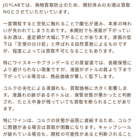
JOYLABでは、偽物買取防止のため、開封済みのお酒は買取
NGとさせていただいています。
一度開栓すると空気に触れることで酸化が進み、本来の味わ
いが失われてしまうためです。未開封でも液面が下がってい
るお酒は、査定額が大幅に下がることがあります。液面の低
下は「天使の分け前」と呼ばれる自然蒸発によるものです
が、程度によっては買取不可となることもあります。
特にウイスキーやブランデーなどの蒸留酒では、長期保管に
より避けられない現象ですが、液面がボトルの肩より下まで
下がっている場合は、商品価値が著しく低下します。
コルクの劣化による液漏れも、買取価格に大きく影響しま
す。液漏れの跡があるボトルは、保管状態が悪かったと判断
され、たとえ中身が残っていても買取を断られることがあり
ます。
特にワインは、コルクの状態が品質に直結するため、コルク
に問題がある場合は買取が困難になります。キャップシール
が破れている場合も、開栓の可能性があると判断されること