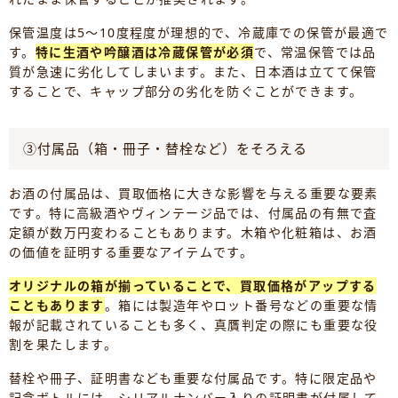
保管温度は5～10度程度が理想的で、冷蔵庫での保管が最適で
す。
特に生酒や吟醸酒は冷蔵保管が必須
で、常温保管では品
質が急速に劣化してしまいます。また、日本酒は立てて保管
することで、キャップ部分の劣化を防ぐことができます。
③付属品（箱・冊子・替栓など）をそろえる
お酒の付属品は、買取価格に大きな影響を与える重要な要素
です。特に高級酒やヴィンテージ品では、付属品の有無で査
定額が数万円変わることもあります。木箱や化粧箱は、お酒
の価値を証明する重要なアイテムです。
オリジナルの箱が揃っていることで、買取価格がアップする
こともあります
。箱には製造年やロット番号などの重要な情
報が記載されていることも多く、真贋判定の際にも重要な役
割を果たします。
替栓や冊子、証明書なども重要な付属品です。特に限定品や
記念ボトルには、シリアルナンバー入りの証明書が付属して