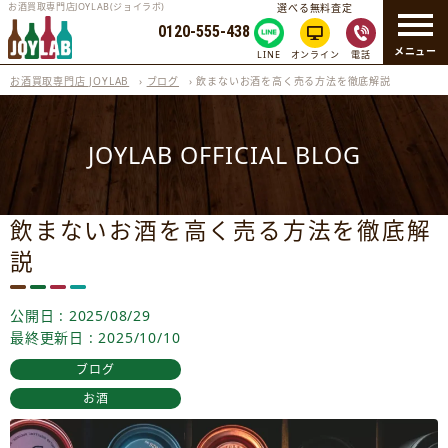
お酒買取専門店JOYLAB(ジョイラボ)
選べる無料査定
0120-555-438
メニュー
LINE
オンライン
電話
お酒買取専門店 JOYLAB
›
ブログ
›
飲まないお酒を高く売る方法を徹底解説
JOYLAB OFFICIAL BLOG
飲まないお酒を高く売る方法を徹底解
説
公開日 : 2025/08/29
最終更新日 : 2025/10/10
ブログ
お酒