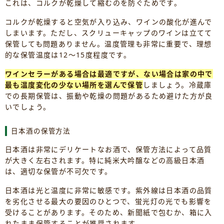
これは、コルクが乾燥して縮むのを防ぐためです。
コルクが乾燥すると空気が入り込み、ワインの酸化が進んで
しまいます。ただし、スクリューキャップのワインは立てて
保管しても問題ありません。温度管理も非常に重要で、理想
的な保管温度は12～15度程度です。
ワインセラーがある場合は最適ですが、ない場合は家の中で
最も温度変化の少ない場所を選んで保管
しましょう。冷蔵庫
での長期保管は、振動や乾燥の問題があるため避けた方が良
いでしょう。
日本酒の保管方法
日本酒は非常にデリケートなお酒で、保管方法によって品質
が大きく左右されます。特に純米大吟醸などの高級日本酒
は、適切な保管が不可欠です。
日本酒は光と温度に非常に敏感です。紫外線は日本酒の品質
を劣化させる最大の要因のひとつで、蛍光灯の光でも影響を
受けることがあります。そのため、新聞紙で包むか、箱に入
れたまま保管することが推奨されます。