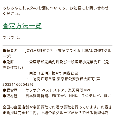
もちろんこれ以外のお酒についても、お気軽にお問い合わせ
ください。
査定方法一覧
ではでは。
●著者名 JOYLAB株式会社（東証プライム上場AUCNETグル
ープ）
●免許 ・全酒類卸売業免許及び一般酒類小売業免許（免
許条件なし）
南酒（証明）第4号 南税務署
・古物商許可番号 東京都公安委員会許可 第
303311605543号
●受賞歴 ヤフオク!ベストストア、楽天月間MVP
●取材歴 日本経済新聞、FRIDAY、NHK、フジテレビ、ほか
全国の直営店舗や宅配買取でお酒の買取を行っています。お客さ
ま負担は完全ゼロ円。上場企業グループだからできる管理体制