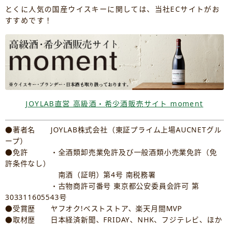
とくに人気の国産ウイスキーに関しては、当社ECサイトがお
すすめです！
JOYLAB直営 高級酒・希少酒販売サイト moment
●著者名 JOYLAB株式会社（東証プライム上場AUCNETグル
ープ）
●免許 ・全酒類卸売業免許及び一般酒類小売業免許（免
許条件なし）
南酒（証明）第4号 南税務署
・古物商許可番号 東京都公安委員会許可 第
303311605543号
●受賞歴 ヤフオク!ベストストア、楽天月間MVP
●取材歴 日本経済新聞、FRIDAY、NHK、フジテレビ、ほか