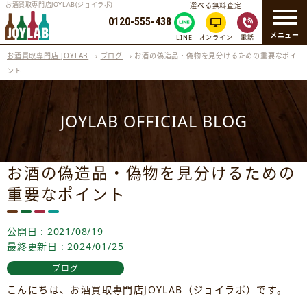
お酒買取専門店JOYLAB(ジョイラボ)
選べる無料査定
0120-555-438
メニュー
LINE
オンライン
電話
お酒買取専門店 JOYLAB
›
ブログ
›
お酒の偽造品・偽物を見分けるための重要なポイ
ント
JOYLAB OFFICIAL BLOG
お酒の偽造品・偽物を見分けるための
重要なポイント
公開日 : 2021/08/19
最終更新日 : 2024/01/25
ブログ
こんにちは、お酒買取専門店JOYLAB（ジョイラボ）です。