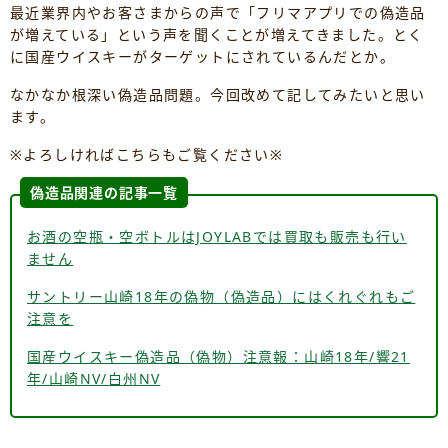
最近業界内やお客さまからの声で「フリマアプリでの偽造品
が増えている」という声を聞くことが増えてきました。とく
に国産ウイスキーがターゲットにされているんだとか。
なかなか根深い偽造品問題。今回改めて記してみたいと思い
ます。
※よろしければこちらもご覧ください※
偽造品関連の記事一覧
お酒の空瓶・空ボトルはJOYLABでは買取も販売も行い
ません
サントリー山崎18年の偽物（偽造品）にはくれぐれもご
注意を
国産ウイスキー偽造品（偽物）注意報：山崎18年/響21
年/山崎NV/白州NV