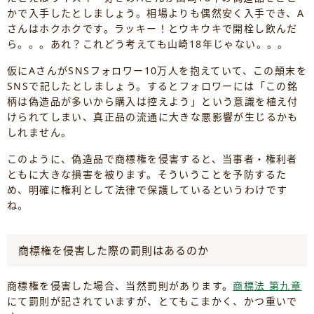
かで入手したとしましょう。相場よりも偶然安く入手でき、A
さんはホクホクです。ラッキー！とウキウキで開栓し飲んだ
ら。。。あれ？これどう考えても山崎18年じゃない。。。
仮にAさんがSNSフォロワー10万人を抱えていて、この顛末を
SNSで記したとしましょう。するとフォロワーには「この銘
柄は偽造品が多いから購入は控えよう」という意識を植え付
けられてしまい、真正品の流通に大きな悪影響が生じるかも
しれません。
このように、偽造品で商標権を侵害すると、当事者・権利者
ともに大きな損害を被ります。そういうことを予防するた
め、明確に権利として法律で保護しているというわけです
ね。
商標権を侵害した際の罰則はあるのか
商標権を侵害した場合、当然罰則があります。
商標法 第九章
にて罰則が記されていますが、とてもこまかく、かつ重いで