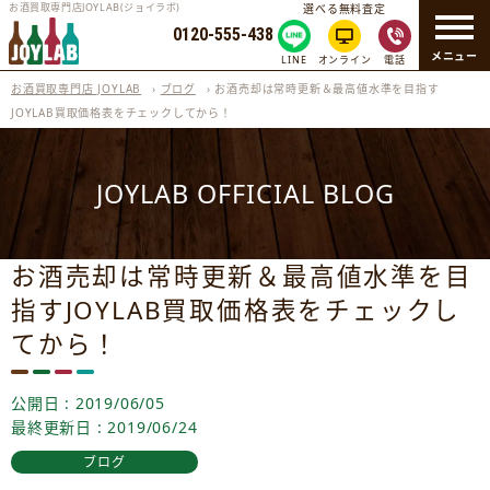
お酒買取専門店JOYLAB(ジョイラボ)
選べる無料査定
0120-555-438
メニュー
LINE
オンライン
電話
お酒買取専門店 JOYLAB
›
ブログ
›
お酒売却は常時更新＆最高値水準を目指す
JOYLAB買取価格表をチェックしてから！
JOYLAB OFFICIAL BLOG
お酒売却は常時更新＆最高値水準を目
指すJOYLAB買取価格表をチェックし
てから！
公開日 : 2019/06/05
最終更新日 : 2019/06/24
ブログ