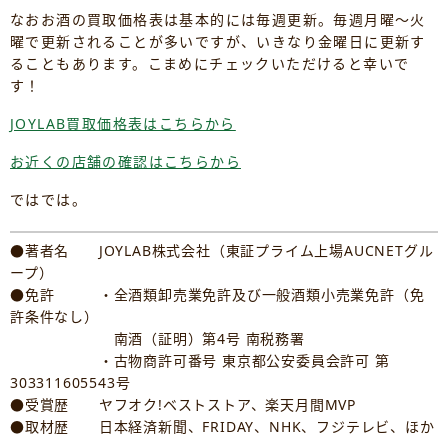
なおお酒の買取価格表は基本的には毎週更新。毎週月曜～火
曜で更新されることが多いですが、いきなり金曜日に更新す
ることもあります。こまめにチェックいただけると幸いで
す！
JOYLAB買取価格表はこちらから
お近くの店舗の確認はこちらから
ではでは。
●著者名 JOYLAB株式会社（東証プライム上場AUCNETグル
ープ）
●免許 ・全酒類卸売業免許及び一般酒類小売業免許（免
許条件なし）
南酒（証明）第4号 南税務署
・古物商許可番号 東京都公安委員会許可 第
303311605543号
●受賞歴 ヤフオク!ベストストア、楽天月間MVP
●取材歴 日本経済新聞、FRIDAY、NHK、フジテレビ、ほか