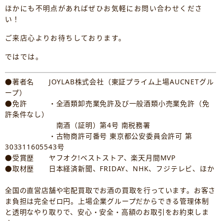
ほかにも不明点があればぜひお気軽にお問い合わせくださ
い！
ご来店心よりお待ちしております。
ではでは。
●著者名 JOYLAB株式会社（東証プライム上場AUCNETグル
ープ）
●免許 ・全酒類卸売業免許及び一般酒類小売業免許（免
許条件なし）
南酒（証明）第4号 南税務署
・古物商許可番号 東京都公安委員会許可 第
303311605543号
●受賞歴 ヤフオク!ベストストア、楽天月間MVP
●取材歴 日本経済新聞、FRIDAY、NHK、フジテレビ、ほか
全国の直営店舗や宅配買取でお酒の買取を行っています。お客さ
ま負担は完全ゼロ円。上場企業グループだからできる管理体制
と透明なやり取りで、安心・安全・高額のお取引をお約束しま