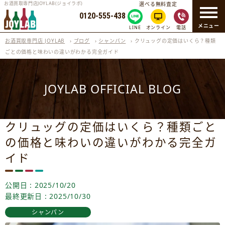
お酒買取専門店JOYLAB(ジョイラボ)
選べる無料査定
0120-555-438
メニュー
LINE
オンライン
電話
お酒買取専門店 JOYLAB
›
ブログ
›
シャンパン
›
クリュッグの定価はいくら？種類
ごとの価格と味わいの違いがわかる完全ガイド
JOYLAB OFFICIAL BLOG
クリュッグの定価はいくら？種類ごと
の価格と味わいの違いがわかる完全ガ
イド
公開日 : 2025/10/20
最終更新日 : 2025/10/30
シャンパン