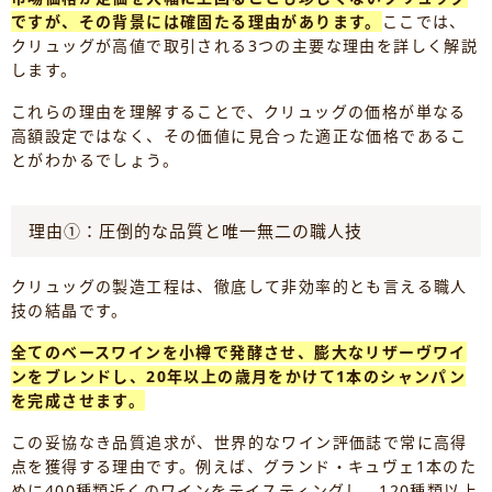
ですが、その背景には確固たる理由があります。
ここでは、
クリュッグが高値で取引される3つの主要な理由を詳しく解説
します。
これらの理由を理解することで、クリュッグの価格が単なる
高額設定ではなく、その価値に見合った適正な価格であるこ
とがわかるでしょう。
理由①：圧倒的な品質と唯一無二の職人技
クリュッグの製造工程は、徹底して非効率的とも言える職人
技の結晶です。
全てのベースワインを小樽で発酵させ、膨大なリザーヴワイ
ンをブレンドし、20年以上の歳月をかけて1本のシャンパン
を完成させます。
この妥協なき品質追求が、世界的なワイン評価誌で常に高得
点を獲得する理由です。例えば、グランド・キュヴェ1本のた
めに400種類近くのワインをテイスティングし、120種類以上