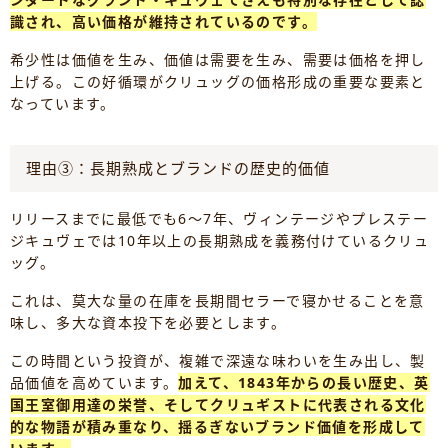
識され、高い価格が維持されているのです。
希少性は価値を生み、価値は需要を生み、需要は価格を押し
上げる。この好循環がクリュッグの価格形成の重要な要素と
なっています。
理由③：長期熟成とブランドの歴史的価値
リリースまでに最低でも6～7年、ヴィンテージやプレステー
ジキュヴェでは10年以上の長期熟成を義務付けているクリュ
ッグ。
これは、莫大な量の在庫を長期間セラーで寝かせることを意
味し、多大な資本投下を必要とします。
この時間という投資が、複雑で深遠な味わいを生み出し、製
品価値を高めています。
加えて、1843年からの長い歴史、英
国王室御用達の栄誉、そしてクリュギストに代表される文化
的な物語が積み重なり、揺るぎないブランド価値を形成して