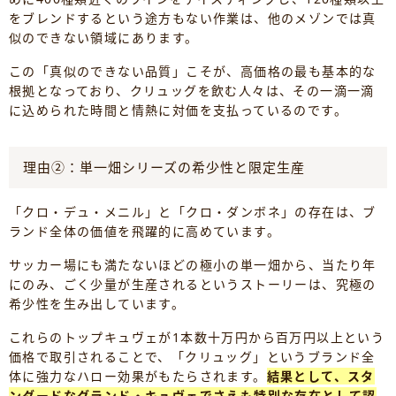
をブレンドするという途方もない作業は、他のメゾンでは真
似のできない領域にあります。
この「真似のできない品質」こそが、高価格の最も基本的な
根拠となっており、クリュッグを飲む人々は、その一滴一滴
に込められた時間と情熱に対価を支払っているのです。
理由②：単一畑シリーズの希少性と限定生産
「クロ・デュ・メニル」と「クロ・ダンボネ」の存在は、ブ
ランド全体の価値を飛躍的に高めています。
サッカー場にも満たないほどの極小の単一畑から、当たり年
にのみ、ごく少量が生産されるというストーリーは、究極の
希少性を生み出しています。
これらのトップキュヴェが1本数十万円から百万円以上という
価格で取引されることで、「クリュッグ」というブランド全
体に強力なハロー効果がもたらされます。
結果として、スタ
ンダードなグランド・キュヴェでさえも特別な存在として認