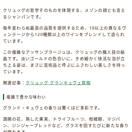
クリュッグの哲学そのものを体現する、メゾンの顔とも言え
るシャンパンです。
毎年変わらぬ最高の品質を提供するため、10以上の異なるヴ
ィンテージから120種類以上のワインをブレンドして造られ
ています。
この複雑なアッサンブラージュは、クリュッグの職人技の結
晶です。淡いゴールドの色合いに、きめ細かく快活な泡が立
ち上る姿は、まさに芸術品と呼ぶにふさわしい美しさを持っ
ています。
関連記事：
クリュッグ グランキュヴェ買取
複雑で豊かな味わい
グランド・キュヴェの香りは驚くほど多彩です。
満開の花、熟した果実、ドライフルーツ、柑橘類、マジパ
ン、ジンジャーブレッドなど、グラスを回すたびに新たな香り
が現れます。