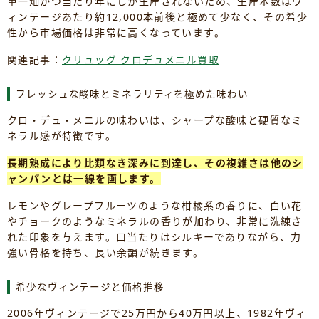
単一畑かつ当たり年にしか生産されないため、生産本数はヴ
ィンテージあたり約12,000本前後と極めて少なく、その希少
性から市場価格は非常に高くなっています。
関連記事：
クリュッグ クロデュメニル買取
フレッシュな酸味とミネラリティを極めた味わい
クロ・デュ・メニルの味わいは、シャープな酸味と硬質なミ
ネラル感が特徴です。
長期熟成により比類なき深みに到達し、その複雑さは他のシ
ャンパンとは一線を画します。
レモンやグレープフルーツのような柑橘系の香りに、白い花
やチョークのようなミネラルの香りが加わり、非常に洗練さ
れた印象を与えます。口当たりはシルキーでありながら、力
強い骨格を持ち、長い余韻が続きます。
希少なヴィンテージと価格推移
2006年ヴィンテージで25万円から40万円以上、1982年ヴィ