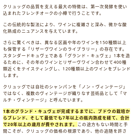
クリュッグの品質を支える最大の特徴は、第一次発酵を使い
込まれたフレンチオークの小樽で行うことです。
この伝統的な製法により、ワインに複雑さと深み、微かな酸
化熟成のニュアンスを与えています。
さらに驚くべきは、異なる区画や年のワインを150種類以上
も保管する「リザーヴワインのライブラリー」の存在です。
スタンダードキュヴェである「グランド・キュヴェ」1本を造
るために、その年のワインとリザーヴワイン合わせて400種
類近くをテイスティングし、120種類以上のワインをブレンド
します。
クリュッグでは自社のシャンパンを「ノン・ヴィンテージ」
ではなく、複数のヴィンテージが織りなす芸術品として「マ
ルチ・ヴィンテージ」と呼んでいます。
1本のグランド・キュヴェが完成するまでに、ブドウの栽培か
らブレンド、そして最低でも7年以上の瓶内熟成を経て、合計
で20年以上の歳月が費やされます。
この途方もない時間と手
間こそが、クリュッグの価格の根源であり、他の追随を許さ