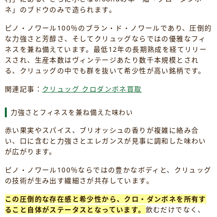
ネ」のブドウのみで造られます。
ピノ・ノワール100％のブラン・ド・ノワールであり、圧倒的
な力強さと芳醇さ、そしてクリュッグならではの優雅なフィ
ネスを兼ね備えています。最低12年の長期熟成を経てリリー
スされ、生産本数はヴィンテージあたり数千本規模とされ
る、クリュッグの中でも群を抜いて希少性が高い銘柄です。
関連記事：
クリュッグ クロダンボネ買取
力強さとフィネスを兼ね備えた味わい
赤い果実やスパイス、ブリオッシュの香りが複雑に絡み合
い、口に含むと力強さとエレガンスが見事に調和した味わい
が広がります。
ピノ・ノワール100％ならではの豊かなボディと、クリュッグ
の技術が生み出す繊細さが共存しています。
この圧倒的な存在感と希少性から、クロ・ダンボネを所有す
ること自体がステータスとなっています。
飲むだけでなく、