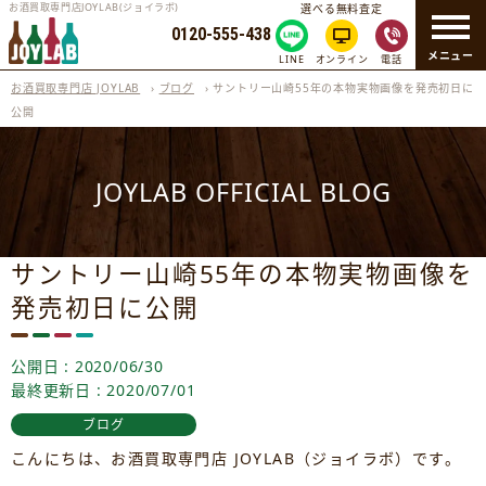
お酒買取専門店JOYLAB(ジョイラボ)
選べる無料査定
0120-555-438
メニュー
LINE
オンライン
電話
お酒買取専門店 JOYLAB
›
ブログ
›
サントリー山崎55年の本物実物画像を発売初日に
公開
JOYLAB OFFICIAL BLOG
サントリー山崎55年の本物実物画像を
発売初日に公開
公開日 : 2020/06/30
最終更新日 : 2020/07/01
ブログ
こんにちは、お酒買取専門店 JOYLAB（ジョイラボ）です。