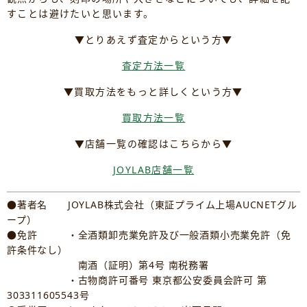
すことは避けたいと思います。
▼とりあえず査定からという方▼
査定方法一覧
▼買取方法をもっと詳しくという方▼
買取方法一覧
▼店舗一覧の確認はこちらから▼
JOYLAB店舗一覧
●著者名 JOYLAB株式会社（東証プライム上場AUCNETグル
ープ）
●免許 ・全酒類卸売業免許及び一般酒類小売業免許（免
許条件なし）
南酒（証明）第4号 南税務署
・古物商許可番号 東京都公安委員会許可 第
303311605543号