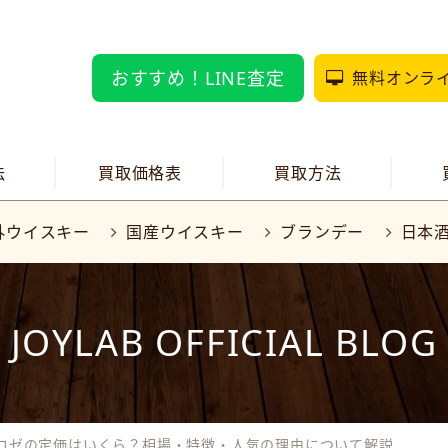
おすすめ！LINE査定
無料オンラ
法
買取価格表
買取方法
外ウイスキー
国産ウイスキー
ブランデー
日本
JOYLAB OFFICIAL BLOG
 ロゼの定価はいくら？相場・特徴・人気の理由について解説