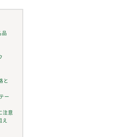
名品
ウ
格と
ンテー
に注意
狙え