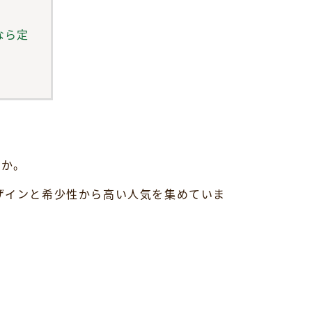
なら定
うか。
ザインと希少性から高い人気を集めていま
。