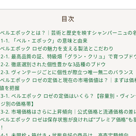
目次
. ベルエポックとは？｜芸術と歴史を映すシャンパーニュの
1-1. 「ベル・エポック」の意味と由来
. ベルエポック ロゼの魅力を支える製法とこだわり
2-1. 最高品質の証、特級畑「グラン・クリュ」で育つブド
2-2. 徹底選別された個性豊かな3品種のブドウ
2-3. ヴィンテージごとに個性が際立つ唯一無二のバランス
. ベルエポック ロゼの定価と現在の市場価値は？｜まずは価
値を把握
3-1. ベルエポック ロゼの定価はいくら？【容量別・ヴィ
ジ別の価格帯】
3-2. 市場価格はさらに上昇傾向｜公式価格と流通価格の差
. ベルエポック ロゼは保存状態が良ければ”プレミア価格”も
！
4-1. 未開栓・箱付き・状態良好の商品は、高査定額傾向