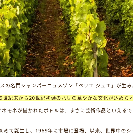
、フランスの名門シャンパーニュメゾン「ペリエ ジュエ」が
9世紀末から20世紀初頭のパリの華やかな文化が込めら
アネモネが描かれたボトルは、まさに芸術作品といえるで
て初めて誕生し、1969年に市場に登場、以来、世界中の