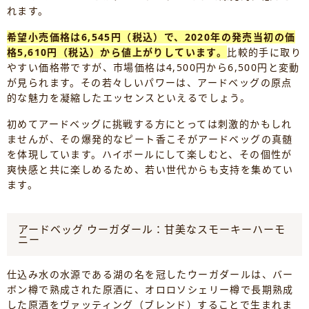
れます。
希望小売価格は6,545円（税込）で、2020年の発売当初の価
格5,610円（税込）から値上がりしています。
比較的手に取り
やすい価格帯ですが、市場価格は4,500円から6,500円と変動
が見られます。その若々しいパワーは、アードベッグの原点
的な魅力を凝縮したエッセンスといえるでしょう。
初めてアードベッグに挑戦する方にとっては刺激的かもしれ
ませんが、その爆発的なピート香こそがアードベッグの真髄
を体現しています。ハイボールにして楽しむと、その個性が
爽快感と共に楽しめるため、若い世代からも支持を集めてい
ます。
アードベッグ ウーガダール：甘美なスモーキーハーモ
ニー
仕込み水の水源である湖の名を冠したウーガダールは、バー
ボン樽で熟成された原酒に、オロロソシェリー樽で長期熟成
した原酒をヴァッティング（ブレンド）することで生まれま