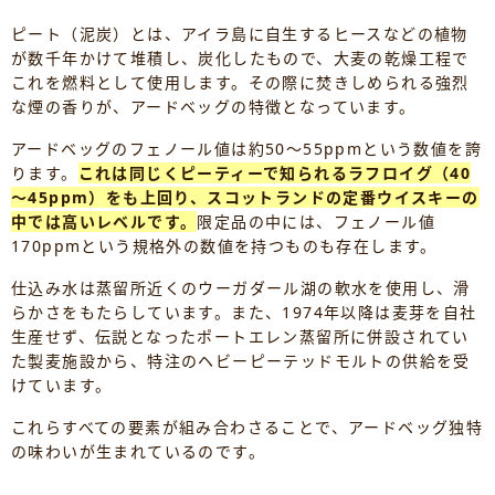
ピート（泥炭）とは、アイラ島に自生するヒースなどの植物
が数千年かけて堆積し、炭化したもので、大麦の乾燥工程で
これを燃料として使用します。その際に焚きしめられる強烈
な煙の香りが、アードベッグの特徴となっています。
アードベッグのフェノール値は約50～55ppmという数値を誇
ります。
これは同じくピーティーで知られるラフロイグ（40
～45ppm）をも上回り、スコットランドの定番ウイスキーの
中では高いレベルです。
限定品の中には、フェノール値
170ppmという規格外の数値を持つものも存在します。
仕込み水は蒸留所近くのウーガダール湖の軟水を使用し、滑
らかさをもたらしています。また、1974年以降は麦芽を自社
生産せず、伝説となったポートエレン蒸留所に併設されてい
た製麦施設から、特注のヘビーピーテッドモルトの供給を受
けています。
これらすべての要素が組み合わさることで、アードベッグ独特
の味わいが生まれているのです。