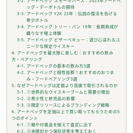
3-2. アードベッグ スモーキバース：2025年アードベ
ッグ・デーボトルの期待
3-3. アードベッグ Y2K 23年：伝説の復活を告げる
希少ボトル
3-4. アードベッグ トリー・バン 19年：長期熟成が
織りなす極上体験
3-5. アードベッグ ビザーベキュー：遊び心溢れるユ
ニークな限定ウイスキー
4. アードベッグを最大限に楽しむ｜おすすめの飲み
方・ペアリング
4-1. アードベッグの基本の飲み方3選
4-2. アードベッグと相性抜群！おすすめのおつま
み・フードペアリング3選
5. なぜアードベッグは定価より高値で取引されるのか
5-1. ①世界的なウイスキーブームと需要の増加
5-2. ②希少性と終売品の影響
5-3. ③限定リリースによるブランディング戦略
6. アードベッグを定価以上で買い取ってもらうための5
つのポイント
6-1. ①箱や付属品を揃えて査定に出す
6-2. ②未開封かつ保存状態を整えておく