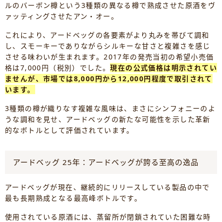
ルのバーボン樽という3種類の異なる樽で熟成させた原酒をヴ
ァッティングさせたアン・オー。
これにより、アードベッグの各要素がより丸みを帯びて調和
し、スモーキーでありながらシルキーな甘さと複雑さを感じ
させる味わいが生まれます。2017年の発売当初の希望小売価
格は7,000円（税別）でした。
現在の公式価格は明示されてい
ませんが、市場では8,000円から12,000円程度で取引されて
います。
3種類の樽が織りなす複雑な風味は、まさにシンフォニーのよ
うな調和を見せ、アードベッグの新たな可能性を示した革新
的なボトルとして評価されています。
アードベッグ 25年：アードベッグが誇る至高の逸品
アードベッグが現在、継続的にリリースしている製品の中で
最も長期熟成となる最高峰ボトルです。
使用されている原酒には、蒸留所が閉鎖されていた困難な時