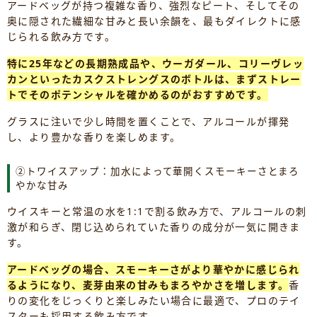
アードベッグが持つ複雑な香り、強烈なピート、そしてその
奥に隠された繊細な甘みと長い余韻を、最もダイレクトに感
じられる飲み方です。
特に25年などの長期熟成品や、ウーガダール、コリーヴレッ
カンといったカスクストレングスのボトルは、まずストレー
トでそのポテンシャルを確かめるのがおすすめです。
グラスに注いで少し時間を置くことで、アルコールが揮発
し、より豊かな香りを楽しめます。
②トワイスアップ：加水によって華開くスモーキーさとまろ
やかな甘み
ウイスキーと常温の水を1:1で割る飲み方で、アルコールの刺
激が和らぎ、閉じ込められていた香りの成分が一気に開きま
す。
アードベッグの場合、スモーキーさがより華やかに感じられ
るようになり、麦芽由来の甘みもまろやかさを増します。
香
りの変化をじっくりと楽しみたい場合に最適で、プロのテイ
スターも採用する飲み方です。