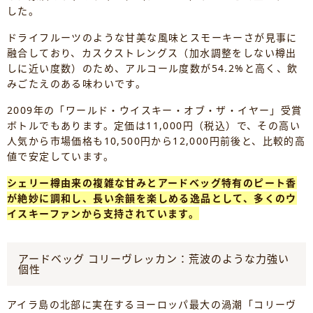
した。
ドライフルーツのような甘美な風味とスモーキーさが見事に
融合しており、カスクストレングス（加水調整をしない樽出
しに近い度数）のため、アルコール度数が54.2%と高く、飲
みごたえのある味わいです。
2009年の「ワールド・ウイスキー・オブ・ザ・イヤー」受賞
ボトルでもあります。定価は11,000円（税込）で、その高い
人気から市場価格も10,500円から12,000円前後と、比較的高
値で安定しています。
シェリー樽由来の複雑な甘みとアードベッグ特有のピート香
が絶妙に調和し、長い余韻を楽しめる逸品として、多くのウ
イスキーファンから支持されています。
アードベッグ コリーヴレッカン：荒波のような力強い
個性
アイラ島の北部に実在するヨーロッパ最大の渦潮「コリーヴ