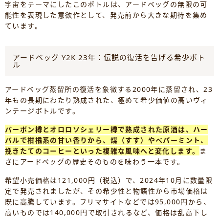
宇宙をテーマにしたこのボトルは、アードベッグの無限の可
能性を表現した意欲作として、発売前から大きな期待を集め
ています。
アードベッグ Y2K 23年：伝説の復活を告げる希少ボト
ル
アードベッグ蒸留所の復活を象徴する2000年に蒸留され、23
年もの長期にわたり熟成された、極めて希少価値の高いヴィ
ンテージボトルです。
バーボン樽とオロロソシェリー樽で熟成された原酒は、ハー
バルで柑橘系の甘い香りから、煤（すす）やペパーミント、
挽きたてのコーヒーといった複雑な風味へと変化します。
ま
さにアードベッグの歴史そのものを味わう一本です。
希望小売価格は121,000円（税込）で、2024年10月に数量限
定で発売されましたが、その希少性と物語性から市場価格は
既に高騰しています。フリマサイトなどでは95,000円から、
高いものでは140,000円で取引されるなど、価格は乱高下し