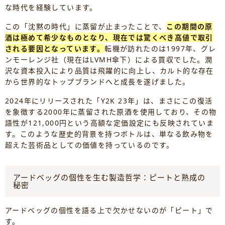
な時代を経験しています。
この「沈黙の時代」に蒸留が止まったことで、
この期間の原
酒は極めて希少なものとなり、現在では驚くべき高値で取引
される要因となっています。
転機が訪れたのは1997年、グレ
ンモーレンジ社（現在はLVMH傘下）による買収でした。潤
沢な資本投入により品質は飛躍的に向上し、カルト的な存在
から世界的なトップブランドへと成長を遂げました。
2024年にリリースされた「Y2K 23年」は、まさにこの復活
を象徴する2000年に蒸留された原酒を使用しており、その物
語性が121,000円という高額な定価設定にも反映されていま
す。このような歴史的背景を持つボトルは、単なる飲み物を
超えた芸術品としての価値を持っているのです。
アードベッグの個性を生む製造哲学：ピートと熟成の
秘密
アードベッグの個性を語る上で欠かせないのが「ピート」で
す。