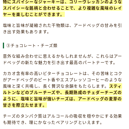
特にスパイシーなジャーキーは、コリーヴレッカンのような
スパイシーな銘柄と合わせることで、より複雑な風味のレイ
ヤーを楽しむことができます。
塩味と旨味が凝縮された干物類は、アードベッグの甘みを引
き出す効果もあります。
③チョコレート・チーズ類
意外な組み合わせに思えるかもしれませんが、これらはアー
ドベッグの新たな魅力を引き出す最高のパートナーです。
カカオ含有率の高いビターチョコレートは、その苦味とコク
がアードベッグのピート香やエスプレッソコーヒーのような
風味と深く共鳴し、長く贅沢な余韻をもたらします。
スティ
ルトンなどのブルーチーズや、長期熟成のチェダーチーズの
ように、塩味と旨味が強いチーズは、アードベッグの麦芽の
甘さを際立たせます。
チーズのタンパク質はアルコールの吸収を穏やかにする効果
も期待でき、理にかなったペアリングといえます。