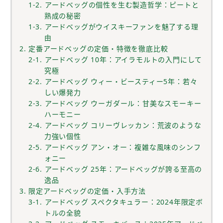
1-2. アードベッグの個性を生む製造哲学：ピートと
熟成の秘密
1-3. アードベッグがウイスキーファンを魅了する理
由
2. 定番アードベッグの定価・特徴を徹底比較
2-1. アードベッグ 10年：アイラモルトの入門にして
究極
2-2. アードベッグ ウィー・ビースティー5年：若々
しい爆発力
2-3. アードベッグ ウーガダール：甘美なスモーキー
ハーモニー
2-4. アードベッグ コリーヴレッカン：荒波のような
力強い個性
2-5. アードベッグ アン・オー：複雑な風味のシンフ
ォニー
2-6. アードベッグ 25年：アードベッグが誇る至高の
逸品
3. 限定アードベッグの定価・入手方法
3-1. アードベッグ スペクタキュラー：2024年限定ボ
トルの全貌