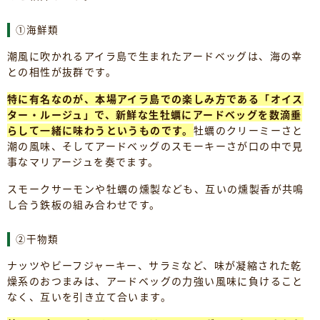
①海鮮類
潮風に吹かれるアイラ島で生まれたアードベッグは、海の幸
との相性が抜群です。
特に有名なのが、本場アイラ島での楽しみ方である「オイス
ター・ルージュ」で、新鮮な生牡蠣にアードベッグを数滴垂
らして一緒に味わうというものです。
牡蠣のクリーミーさと
潮の風味、そしてアードベッグのスモーキーさが口の中で見
事なマリアージュを奏でます。
スモークサーモンや牡蠣の燻製なども、互いの燻製香が共鳴
し合う鉄板の組み合わせです。
②干物類
ナッツやビーフジャーキー、サラミなど、味が凝縮された乾
燥系のおつまみは、アードベッグの力強い風味に負けること
なく、互いを引き立て合います。