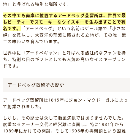
地」と呼ばれる特別な場所です。
その中でも南岸に位置するアードベッグ蒸留所は、世界で最
もピーティーでスモーキーなウイスキーを生み出すことで有
名です。
「アードベッグ」という名前はゲール語で「小さな
岬」を意味し、大西洋の荒波に晒される立地が、その唯一無
二の味わいを育んでいます。
世界中に「アードベギャン」と呼ばれる熱狂的なファンを持
ち、特別な日のギフトとしても人気の高いウイスキーブラン
ドです。
アードベッグ蒸留所の歴史
アードベッグ蒸留所は1815年にジョン・マクドーガルによっ
て創業されました。
しかし、その歴史は決して順風満帆ではありませんでした。
度重なるオーナー交代と経営難に直面し、特に1981年から
1989年にかけての閉鎖、そして1996年の再閉鎖という困難