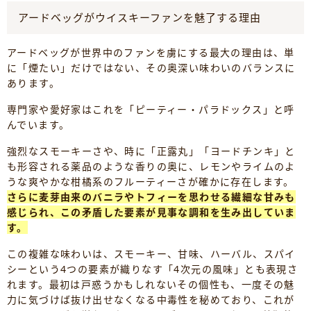
アードベッグがウイスキーファンを魅了する理由
アードベッグが世界中のファンを虜にする最大の理由は、単
に「煙たい」だけではない、その奥深い味わいのバランスに
あります。
専門家や愛好家はこれを「ピーティー・パラドックス」と呼
んでいます。
強烈なスモーキーさや、時に「正露丸」「ヨードチンキ」と
も形容される薬品のような香りの奥に、レモンやライムのよ
うな爽やかな柑橘系のフルーティーさが確かに存在します。
さらに麦芽由来のバニラやトフィーを思わせる繊細な甘みも
感じられ、この矛盾した要素が見事な調和を生み出していま
す。
この複雑な味わいは、スモーキー、甘味、ハーバル、スパイ
シーという4つの要素が織りなす「4次元の風味」とも表現さ
れます。最初は戸惑うかもしれないその個性も、一度その魅
力に気づけば抜け出せなくなる中毒性を秘めており、これが