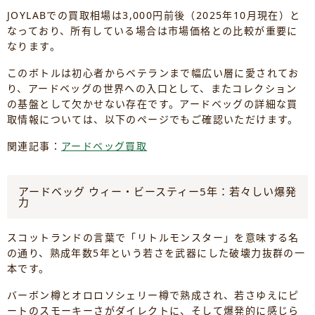
JOYLABでの買取相場は3,000円前後（2025年10月現在）と
なっており、所有している場合は市場価格との比較が重要に
なります。
このボトルは初心者からベテランまで幅広い層に愛されてお
り、アードベッグの世界への入口として、またコレクション
の基盤として欠かせない存在です。アードベッグの詳細な買
取情報については、以下のページでもご確認いただけます。
関連記事：
アードベッグ買取
アードベッグ ウィー・ビースティー5年：若々しい爆発
力
スコットランドの言葉で「リトルモンスター」を意味する名
の通り、熟成年数5年という若さを武器にした破壊力抜群の一
本です。
バーボン樽とオロロソシェリー樽で熟成され、若さゆえにピ
ートのスモーキーさがダイレクトに、そして爆発的に感じら