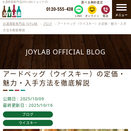
お酒買取専門店JOYLAB(ジョイラボ)
選べる無料査定
0120-555-438
メニュー
LINE
オンライン
電話
お酒買取専門店 JOYLAB
›
ブログ
›
アードベッグ（ウイスキー）の定価・魅力・入手
方法を徹底解説
JOYLAB OFFICIAL BLOG
アードベッグ（ウイスキー）の定価・
魅力・入手方法を徹底解説
公開日 : 2025/10/09
最終更新日 : 2025/10/16
ブログ
ウイスキー