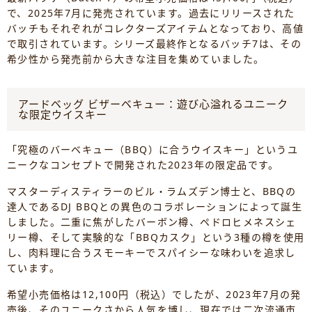
で、2025年7月に発売されています。過去にリリースされた
バッチもそれぞれがコレクターズアイテムとなっており、高値
で取引されています。シリーズ最終作となるバッチ7は、その
希少性から発売前から大きな注目を集めていました。
アードベッグ ビザーベキュー：遊び心溢れるユニーク
な限定ウイスキー
「究極のバーベキュー（BBQ）に合うウイスキー」というユ
ニークなコンセプトで開発された2023年の限定品です。
マスターディスティラーのビル・ラムズデン博士と、BBQの
達人であるDJ BBQとの異色のコラボレーションによって誕生
しました。二重に焦がしたバーボン樽、ペドロヒメネスシェ
リー樽、そして実験的な「BBQカスク」という3種の樽を使用
し、肉料理に合うスモーキーでスパイシーな味わいを追求し
ています。
希望小売価格は12,100円（税込）でしたが、2023年7月の発
売後、そのユニークさから人気を博し、現在では二次流通市