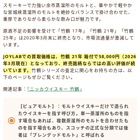
スモーキーで力強い余市蒸溜所のモルトと、華やかで軽やか
な宮城峡蒸溜所のモルトを絶妙なバランスで掛け合わせた、
重厚でありながら柔らかな飲み口が魅力です。
原酒不足の影響を受けて「竹鶴 17年」「竹鶴 21年」「竹鶴
25年」は2020年3月末に終売となり、市場流通量が激減して
います。
JOYLABでの買取価格は、竹鶴 21年 箱付で58,000円（2026
年3月現在）となっており、終売銘柄ならではの高い評価が続
いています。
竹鶴シリーズの査定に関心をお持ちの方は、以
下のページもぜひご覧ください。
関連記事：
｢ニッカウイスキー 竹鶴｣
【ピュアモルト】：モルトウイスキーだけで造られ
たウイスキーを指す呼び方。単一蒸溜所のものを指
す場合もあれば、複数蒸溜所のモルトを合わせたも
のを指す場合もあり、スコッチの正式な分類では後
者は「ブレンデッドモルト」と呼ばれる