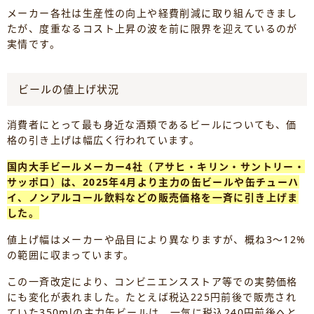
メーカー各社は生産性の向上や経費削減に取り組んできまし
たが、度重なるコスト上昇の波を前に限界を迎えているのが
実情です。
ビールの値上げ状況
消費者にとって最も身近な酒類であるビールについても、価
格の引き上げは幅広く行われています。
国内大手ビールメーカー4社（アサヒ・キリン・サントリー・
サッポロ）は、2025年4月より主力の缶ビールや缶チューハ
イ、ノンアルコール飲料などの販売価格を一斉に引き上げま
した。
値上げ幅はメーカーや品目により異なりますが、概ね3〜12%
の範囲に収まっています。
この一斉改定により、コンビニエンスストア等での実勢価格
にも変化が表れました。たとえば税込225円前後で販売され
ていた350mlの主力缶ビールは、一気に税込240円前後へと