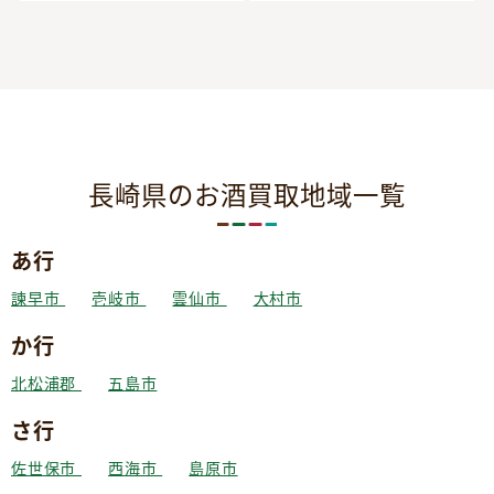
長崎県のお酒買取地域一覧
あ行
諫早市
壱岐市
雲仙市
大村市
か行
北松浦郡
五島市
さ行
佐世保市
西海市
島原市