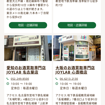
都営大江戸線・南北線麻布十番駅
都営地下鉄浅草線 浅草駅から徒歩
から徒歩約10分 ※麻布十番駅から
約7分
の道のりは上り坂が続きます。
東京メトロ南北線 六本木一丁目駅
から徒歩6分
地図・店舗詳細
地図・店舗詳細
愛知のお酒買取専門店
大阪のお酒買取専門店
JOYLAB 名古屋店
JOYLAB 心斎橋店
052-249-8500
06-6213-2130
10:00 ～ 19:00
10:00 ～ 19:00
定休日：毎週水曜日
定休日：毎週水曜日
アクセス:名古屋市営地下鉄名城線
アクセス:地下鉄長堀鶴見緑地線
「矢場町駅」4番出口から徒歩5分
「長堀橋駅」7番出口より徒歩5分
名古屋市営地下鉄名城線「上前津
地下鉄御堂筋線・長堀鶴見緑地線