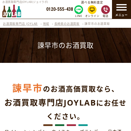
お酒買取専門店JOYLAB(ジョイラボ)
選べる無料査定
0120-555-438
メニュー
LINE
オンライン
電話
お酒買取専門店 JOYLAB
›
地域
›
長崎県のお酒買取
›
諫早市のお酒買取
諫早市のお酒買取
諫早市
のお酒高価買取なら、
お酒買取専門店JOYLAB
にお任せ
ください。