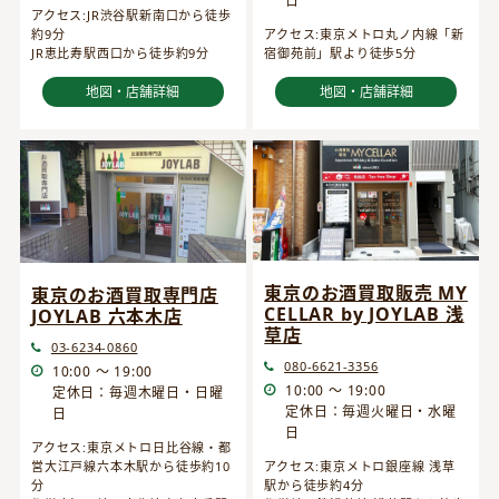
日
アクセス:JR渋谷駅新南口から徒歩
約9分
アクセス:東京メトロ丸ノ内線「新
JR恵比寿駅西口から徒歩約9分
宿御苑前」駅より徒歩5分
地図・店舗詳細
地図・店舗詳細
東京のお酒買取販売 MY
東京のお酒買取専門店
CELLAR by JOYLAB 浅
JOYLAB 六本木店
草店
03-6234-0860
080-6621-3356
10:00 ～ 19:00
10:00 ～ 19:00
定休日：毎週木曜日・日曜
定休日：毎週火曜日・水曜
日
日
アクセス:東京メトロ日比谷線・都
営大江戸線六本木駅から徒歩約10
アクセス:東京メトロ銀座線 浅草
分
駅から徒歩約4分