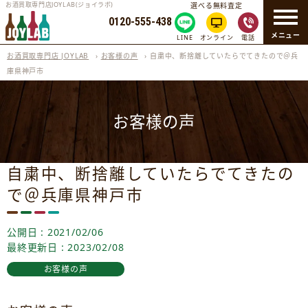
お酒買取専門店JOYLAB(ジョイラボ)
選べる無料査定
0120-555-438
メニュー
LINE
オンライン
電話
お酒買取専門店 JOYLAB
›
お客様の声
›
自粛中、断捨離していたらでてきたので＠兵
庫県神戸市
お客様の声
自粛中、断捨離していたらでてきたの
で＠兵庫県神戸市
公開日 : 2021/02/06
最終更新日 : 2023/02/08
お客様の声