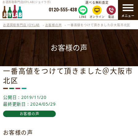
お酒買取専門店JOYLAB(ジョイラボ)
選べる無料査定
0120-555-438
メニュー
LINE
オンライン
電話
お酒買取専門店 JOYLAB
›
お客様の声
›
一番高値をつけて頂きました＠大阪市北区
お客様の声
一番高値をつけて頂きました＠大阪市
北区
公開日 : 2019/11/20
最終更新日 : 2024/05/29
お客様の声
お客様の声