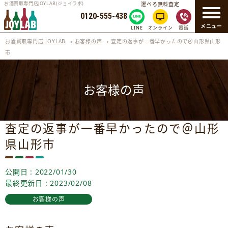
お酒買取専門店JOYLAB(ジョイラボ)
選べる無料査定
0120-555-438
メニュー
LINE
オンライン
電話
お酒買取専門店 JOYLAB
›
お客様の声
›
査定の返事が一番早かったので＠山形県山形
市
お客様の声
査定の返事が一番早かったので＠山形
県山形市
公開日 : 2022/01/30
最終更新日 : 2023/02/08
お客様の声