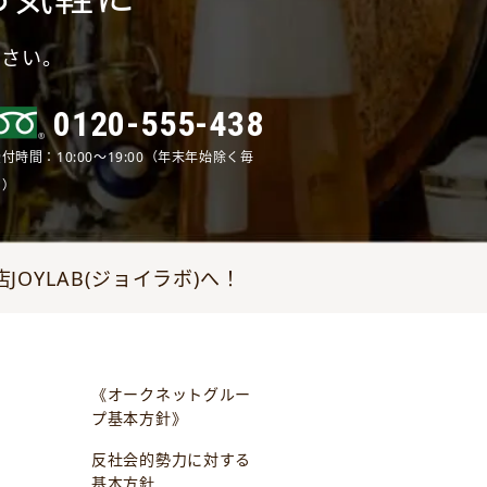
ださい。
0120-555-438
付時間：10:00～19:00（年末年始除く毎
日）
YLAB(ジョイラボ)へ！
《オークネットグルー
プ基本方針》
反社会的勢力に対する
基本方針