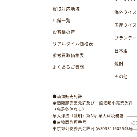
買取対応地域
海外ウイス
店舗一覧
国産ウイス
お客様の声
ブランデー
リアルタイム価格表
日本酒
参考買取価格表
焼酎
よくあるご質問
その他
●酒類販売免許
全酒類卸売業免許及び一般酒類小売業免許
（免許条件なし）
泉大津法（証明）第3号 泉大津税務署
●古物商許可番号
東京都公安委員会許可 第303311605543号