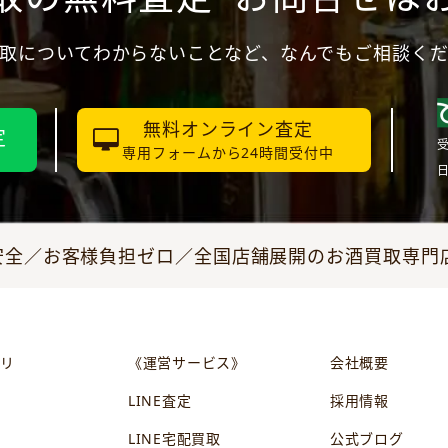
取についてわからないことなど、なんでもご相談く
無料オンライン査定
定
受
専用フォームから24時間受付中
全／お客様負担ゼロ／全国店舗展開のお酒買取専門店JO
リ
《運営サービス》
会社概要
LINE査定
採用情報
LINE宅配買取
公式ブログ
ン