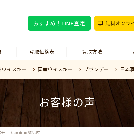
おすすめ！LINE査定
無料オンラ
法
買取価格表
買取方法
外ウイスキー
国産ウイスキー
ブランデー
日本
お客様の声
高かった@東京都港区