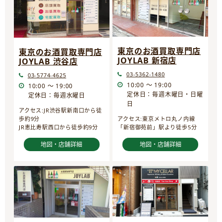
東京のお酒買取専門店
東京のお酒買取専門店
JOYLAB 新宿店
JOYLAB 渋谷店
03-5362-1480
03-5774-4625
10:00 ～ 19:00
10:00 ～ 19:00
定休日：毎週木曜日・日曜
定休日：毎週水曜日
日
アクセス:JR渋谷駅新南口から徒
歩約9分
アクセス:東京メトロ丸ノ内線
JR恵比寿駅西口から徒歩約9分
「新宿御苑前」駅より徒歩5分
地図・店舗詳細
地図・店舗詳細