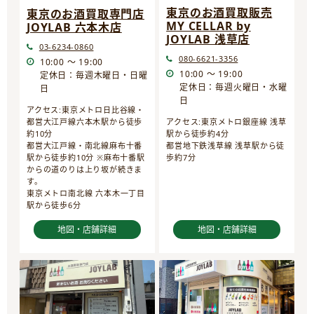
東京のお酒買取販売
東京のお酒買取専門店
MY CELLAR by
JOYLAB 六本木店
JOYLAB 浅草店
03-6234-0860
080-6621-3356
10:00 ～ 19:00
10:00 ～ 19:00
定休日：毎週木曜日・日曜
定休日：毎週火曜日・水曜
日
日
アクセス:東京メトロ日比谷線・
都営大江戸線六本木駅から徒歩
アクセス:東京メトロ銀座線 浅草
約10分
駅から徒歩約4分
都営大江戸線・南北線麻布十番
都営地下鉄浅草線 浅草駅から徒
駅から徒歩約10分 ※麻布十番駅
歩約7分
からの道のりは上り坂が続きま
す。
東京メトロ南北線 六本木一丁目
駅から徒歩6分
地図・店舗詳細
地図・店舗詳細