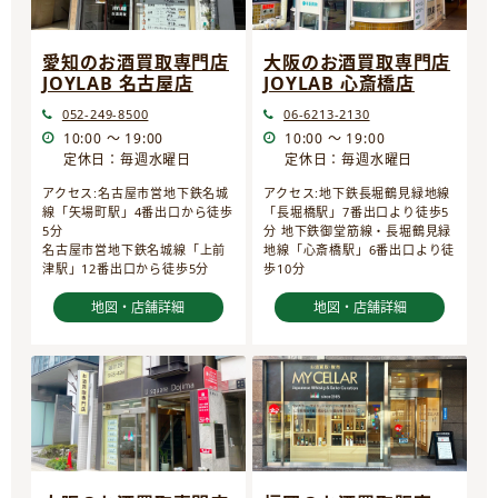
愛知のお酒買取専門店
大阪のお酒買取専門店
JOYLAB 名古屋店
JOYLAB 心斎橋店
052-249-8500
06-6213-2130
10:00 ～ 19:00
10:00 ～ 19:00
定休日：毎週水曜日
定休日：毎週水曜日
アクセス:名古屋市営地下鉄名城
アクセス:地下鉄長堀鶴見緑地線
線「矢場町駅」4番出口から徒歩
「長堀橋駅」7番出口より徒歩5
5分
分 地下鉄御堂筋線・長堀鶴見緑
名古屋市営地下鉄名城線「上前
地線「心斎橋駅」6番出口より徒
津駅」12番出口から徒歩5分
歩10分
地図・店舗詳細
地図・店舗詳細