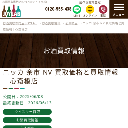
お酒買取専門店JOYLAB(ジョイラボ)
選べる無料査定
0120-555-438
メニュー
LINE
オンライン
電話
お酒買取専門店 JOYLAB
›
お酒買取情報
›
心斎橋店
›
ニッカ 余市 NV 買取価格と買
取情報｜心斎橋店
お酒買取情報
ニッカ 余市 NV 買取価格と買取情報
｜心斎橋店
公開日 : 2025/06/03
最終更新日 : 2026/06/13
ウイスキー買取
お酒買取情報