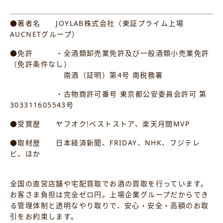
●著者名 JOYLAB株式会社（東証プライム上場
AUCNETグループ）
●免許 ・全酒類卸売業免許及び一般酒類小売業免許
（免許条件なし）
南酒（証明）第4号 南税務署
・古物商許可番号 東京都公安委員会許可 第
303311605543号
●受賞歴 ヤフオク!ベストストア、楽天月間MVP
●取材歴 日本経済新聞、FRIDAY、NHK、フジテレ
ビ、ほか
全国の直営店舗や宅配買取でお酒の買取を行っています。
お客さま負担は完全ゼロ円。上場企業グループだからでき
る管理体制と透明なやり取りで、安心・安全・高額のお取
引をお約束します。